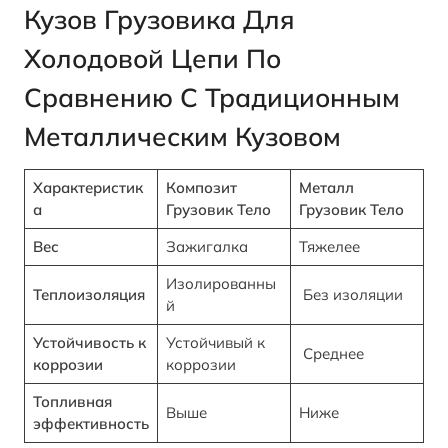
Кузов Грузовика Для
Холодовой Цепи По
Сравнению С Традиционным
Металлическим Кузовом
Характеристик
Композит
Металл
а
Грузовик
Тело
Грузовик
Тело
Вес
Зажигалка
Тяжелее
Изолированны
Теплоизоляция
Без изоляции
й
Устойчивость к
Устойчивый к
Среднее
коррозии
коррозии
Топливная
Выше
Ниже
эффективность