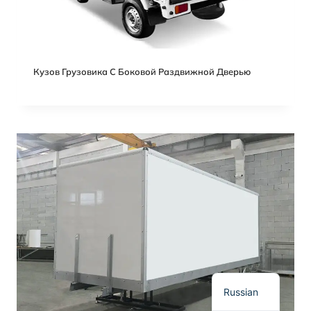
Кузов Грузовика С Боковой Раздвижной Дверью
Spanish
Polish
Korean
Japanese
German
French
English
Russian