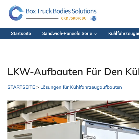
Zum
Inhalt
springen
Startseite
Sandwich-Paneele Serie
Kühlfahrzeuga
LKW-Aufbauten Für Den Küh
STARTSEITE
>
Lösungen für Kühlfahrzeugaufbauten