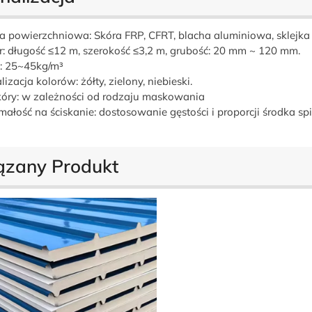
 powierzchniowa: Skóra FRP, CFRT, blacha aluminiowa, sklejka 
: długość ≤12 m, szerokość ≤3,2 m, grubość: 20 mm ~ 120 mm.
: 25~45kg/m³
izacja kolorów: żółty, zielony, niebieski.
kóry: w zależności od rodzaju maskowania
ałość na ściskanie: dostosowanie gęstości i proporcji środka sp
ązany Produkt