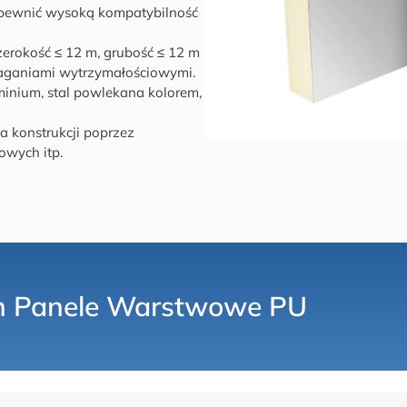
apewnić wysoką kompatybilność
zerokość ≤ 12 m, grubość ≤ 12 m
maganiami wytrzymałościowymi.
minium, stal powlekana kolorem,
 konstrukcji poprzez
owych itp.
h
Panele Warstwowe PU