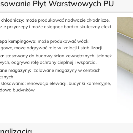
osowanie Płyt Warstwowych PU
 chłodniczy:
może produkować nadwozie chłodnicze,
ie przyczepy i może osiągnąć bardzo skuteczny efekt
zepa kempingowa:
może produkować wózki
gowe, może odgrywać rolę w izolacji i stabilizacji
a:
stosowany do budowy ścian zewnętrznych, ścianek
wych, odgrywa rolę ochrony cieplnej i wsparcia.
ane magazyny:
izolowane magazyny w centrach
ycznych
astosowania: renowacja elewacji, budynki komercyjne,
udowa budynków
nalizacja