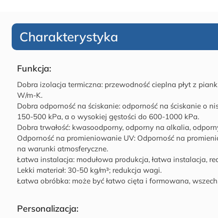
Charakterystyka
Funkcja:
Dobra izolacja termiczna: przewodność cieplna płyt z pian
W/m-K.
Dobra odporność na ściskanie: odporność na ściskanie o ni
150-500 kPa, a o wysokiej gęstości do 600-1000 kPa.
Dobra trwałość: kwasoodporny, odporny na alkalia, odporn
Odporność na promieniowanie UV: Odporność na promien
na warunki atmosferyczne.
Łatwa instalacja: modułowa produkcja, łatwa instalacja, re
Lekki materiał: 30-50 kg/m³; redukcja wagi.
Łatwa obróbka: może być łatwo cięta i formowana, wszech
Personalizacja: