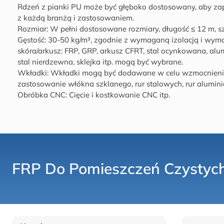
Rdzeń z pianki PU może być głęboko dostosowany, aby z
z każdą branżą i zastosowaniem.
Rozmiar: W pełni dostosowane rozmiary, długość ≤ 12 m, s
Gęstość: 30-50 kg/m³, zgodnie z wymaganą izolacją i wy
skóra/arkusz: FRP, GRP, arkusz CFRT, stal ocynkowana, alu
stal nierdzewna, sklejka itp. mogą być wybrane.
Wkładki: Wkładki mogą być dodawane w celu wzmocnienia
zastosowanie włókna szklanego, rur stalowych, rur alumini
Obróbka CNC: Cięcie i kostkowanie CNC itp.
FRP Do Pomieszczeń Czystyc