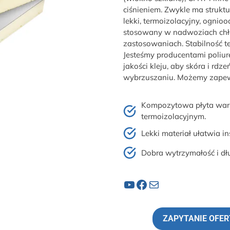
ciśnieniem. Zwykle ma struktu
lekki, termoizolacyjny, ogni
stosowany w nadwoziach chłod
zastosowaniach. Stabilność 
Jesteśmy producentami poliu
jakości kleju, aby skóra i rdz
wybrzuszaniu. Możemy zapewni
Kompozytowa płyta wars
termoizolacyjnym.
Lekki materiał ułatwia in
Dobra wytrzymałość i dł
YouTube
Facebook
Poczta
ZAPYTANIE OFE