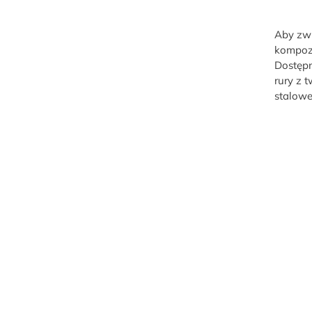
Aby zwi
kompoz
Dostępn
rury z
stalowe