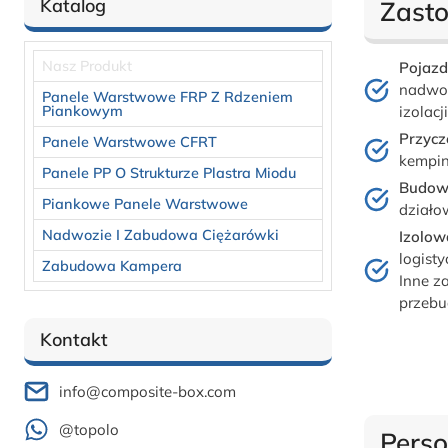
Katalog
Zast
Nasz Produkt
Pojazd
nadwoz
Panele Warstwowe FRP Z Rdzeniem
Piankowym
izolacji
Przyc
Panele Warstwowe CFRT
kempin
Panele PP O Strukturze Plastra Miodu
Budow
Piankowe Panele Warstwowe
działo
Nadwozie I Zabudowa Ciężarówki
Izolow
logist
Zabudowa Kampera
Inne z
przeb
Kontakt
info@composite-box.com
@topolo
Perso