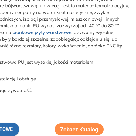
rę trójwarstwową lub więcej. Jest to materiał termoizolacyjny,
oodporny i odporny na warunki atmosferyczne, zwykle
niczych, izolacji przemysłowej, mieszkaniowej i innych
termiczna pianki PU wynosi zazwyczaj od -40 ℃ do 80 ℃.
retanu
piankowe płyty warstwowe
; Używamy wysokiej
eń były bardziej szczelne, zapobiegając odklejaniu się lub
ć różne rozmiary, kolory, wykończenia, obróbkę CNC itp.
twowa PU jest wysokiej jakości materiałem
stalację i obsługę.
uga żywotność.
Zobacz Katalog
RTOWE