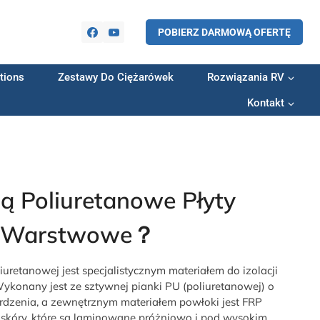
POBIERZ DARMOWĄ OFERTĘ
tions
Zestawy Do Ciężarówek
Rozwiązania RV
Kontakt
ą Poliuretanowe Płyty
Warstwowe？
uretanowej jest specjalistycznym materiałem do izolacji
Wykonany jest ze sztywnej pianki PU (poliuretanowej) o
rdzenia, a zewnętrznym materiałem powłoki jest FRP
e skóry, które są laminowane próżniowo i pod wysokim