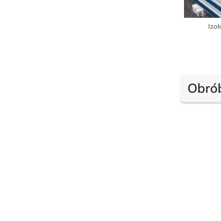
Izo
Obró