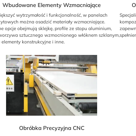
Wbudowane Elementy Wzmacniające
O
ększyć wytrzymałość i funkcjonalność, w panelach
Specjal
ytowych można osadzić materiały wzmacniające.
kompozy
e opcje obejmują sklejkę, profile ze stopu aluminium,
zapewn
 tworzywa sztucznego wzmocnionego włóknem szklanym,
spełnie
 elementy konstrukcyjne i inne.
Obróbka Precyzyjna CNC