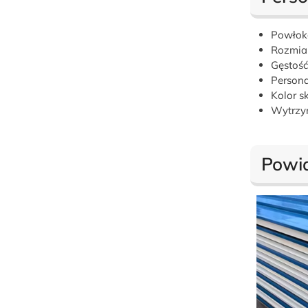
Powłoka
Rozmiar
Gęstość
Personal
Kolor s
Wytrzym
Powi