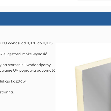
ki PU wynosi od 0,020 do 0,025
skiej gęstości może wynosić
y na starzenie i wodoodporny.
iowanie UV poprawia odporność
dukcja kosztów.
stronna.