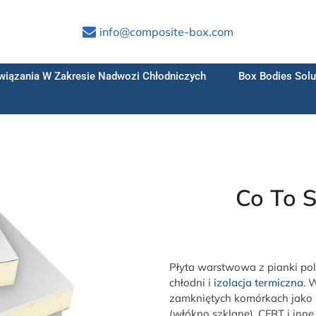
info@composite-box.com
wiązania W Zakresie Nadwozi Chłodniczych
Box Bodies Solu
Co To S
Płyta warstwowa z pianki poli
chłodni i
izolacja termiczna
. 
zamkniętych komórkach jako 
(włókno szklane), CFRT i inn