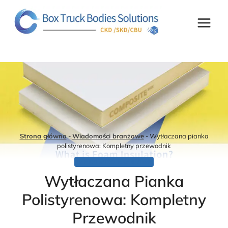
Przejdź
do
treści
Strona główna
-
Wiadomości branżowe
-
Wytłaczana pianka
polistyrenowa: Kompletny przewodnik
WIADOMOŚCI BRANŻOWE
Wytłaczana Pianka
Polistyrenowa: Kompletny
Przewodnik