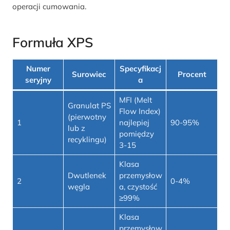
operacji cumowania.
Formuła XPS
Numer
Specyfikacj
Surowiec
Procent
seryjny
a
MFI (Melt
Granulat PS
Flow Index)
(pierwotny
1
najlepiej
90-95%
lub z
pomiędzy
recyklingu)
3-15
Klasa
Dwutlenek
przemysłow
2
0-4%
węgla
a, czystość
≥99%
Klasa
przemysłow