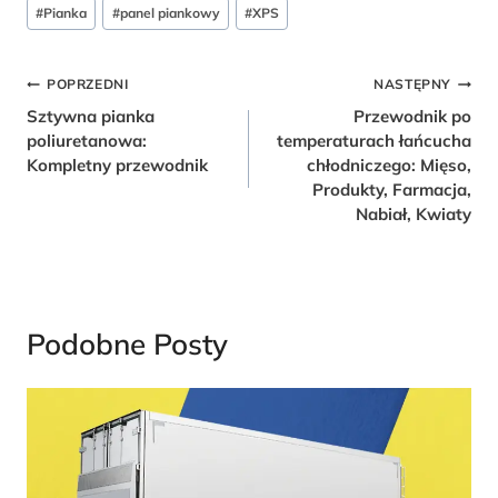
Tagi
#
Pianka
#
panel piankowy
#
XPS
postów:
Nawigacja
POPRZEDNI
NASTĘPNY
Sztywna pianka
Przewodnik po
Wpisu
poliuretanowa:
temperaturach łańcucha
Kompletny przewodnik
chłodniczego: Mięso,
Produkty, Farmacja,
Nabiał, Kwiaty
Podobne Posty