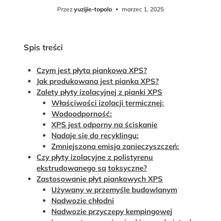
Przez
yuzijie-topolo
marzec 1, 2025
Spis treści
Czym jest płyta piankowa XPS?
Jak produkowana jest pianka XPS?
Zalety płyty izolacyjnej z pianki XPS
Właściwości izolacji termicznej:
Wodoodporność:
XPS jest odporny na ściskanie
Nadaje się do recyklingu:
Zmniejszona emisja zanieczyszczeń:
Czy płyty izolacyjne z polistyrenu
ekstrudowanego są toksyczne?
Zastosowanie płyt piankowych XPS
Używany w przemyśle budowlanym
Nadwozie chłodni
Nadwozie przyczepy kempingowej