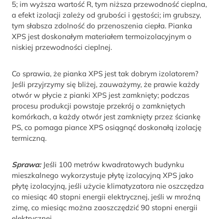
5; im wyższa wartość R, tym niższa przewodność cieplna,
a efekt izolacji zależy od grubości i gęstości; im grubszy,
tym słabsza zdolność do przenoszenia ciepła. Pianka
XPS jest doskonałym materiałem termoizolacyjnym o
niskiej przewodności cieplnej.
Co sprawia, że pianka XPS jest tak dobrym izolatorem?
Jeśli przyjrzymy się bliżej, zauważymy, że prawie każdy
otwór w płycie z pianki XPS jest zamknięty; podczas
procesu produkcji powstaje przekrój o zamkniętych
komórkach, a każdy otwór jest zamknięty przez ściankę
PS, co pomaga piance XPS osiągnąć doskonałą izolację
termiczną.
Sprawa:
Jeśli 100 metrów kwadratowych budynku
mieszkalnego wykorzystuje płytę izolacyjną XPS jako
płytę izolacyjną, jeśli użycie klimatyzatora nie oszczędza
co miesiąc 40 stopni energii elektrycznej, jeśli w mroźną
zimę, co miesiąc można zaoszczędzić 90 stopni energii
elektrycznej.