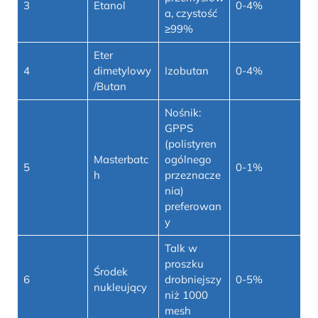
3
Etanol
0-4%
a, czystość
≥99%
Eter
4
dimetylowy
Izobutan
0-4%
/Butan
Nośnik:
GPPS
(polistyren
Masterbatc
ogólnego
5
0-1%
h
przeznacze
nia)
preferowan
y
Talk w
proszku
Środek
6
drobniejszy
0-5%
nukleujący
niż 1000
mesh