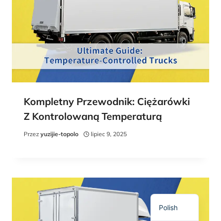
Spanish
Kompletny Przewodnik: Ciężarówki
Russian
Z Kontrolowaną Temperaturą
Korean
Przez
yuzijie-topolo
lipiec 9, 2025
Japanese
German
French
English
Polish