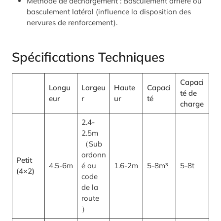
Méthode de déchargement : Basculement arrière ou
basculement latéral (influence la disposition des
nervures de renforcement).
Spécifications Techniques
Capaci
Longu
Largeu
Haute
Capaci
té de
eur
r
ur
té
charge
2.4-
2.5m
（Sub
ordonn
Petit
4.5-6m
é au
1.6-2m
5-8m³
5-8t
(4×2)
code
de la
route
）