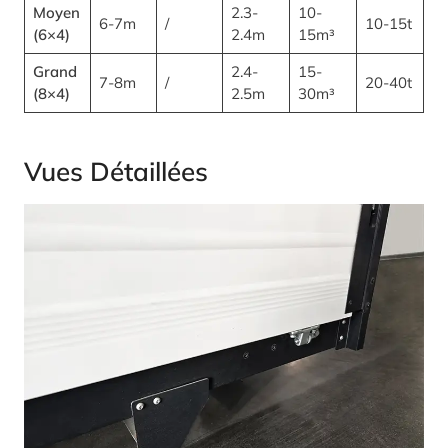
Moyen
2.3-
10-
6-7m
/
10-15t
(6×4)
2.4m
15m³
Grand
2.4-
15-
7-8m
/
20-40t
(8×4)
2.5m
30m³
Vues Détaillées