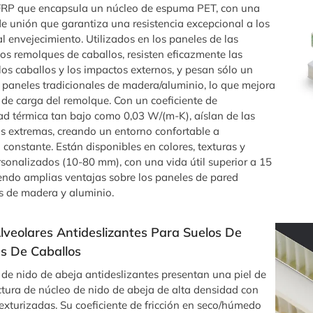
 FRP que encapsula un núcleo de espuma PET, con una
de unión que garantiza una resistencia excepcional a los
l envejecimiento. Utilizados en los paneles de las
os remolques de caballos, resisten eficazmente las
os caballos y los impactos externos, y pesan sólo un
s paneles tradicionales de madera/aluminio, lo que mejora
a de carga del remolque. Con un coeficiente de
ad térmica tan bajo como 0,03 W/(m-K), aíslan de las
s extremas, creando un entorno confortable a
constante. Están disponibles en colores, texturas y
rsonalizados (10-80 mm), con una vida útil superior a 15
iendo amplias ventajas sobre los paneles de pared
es de madera y aluminio.
lveolares Antideslizantes Para Suelos De
s De Caballos
 de nido de abeja antideslizantes presentan una piel de
ctura de núcleo de nido de abeja de alta densidad con
texturizadas. Su coeficiente de fricción en seco/húmedo