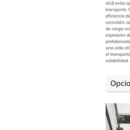
≥0,8 evita q
transporte. 
eficiencia d
corrosión, a
de carga un
espesores d
prefabricad
una vida úti
el transport
estabilidad.
Opcio