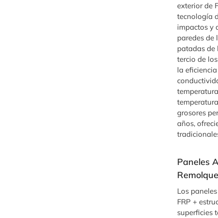
exterior de
tecnología 
impactos y a
paredes de l
patadas de l
tercio de lo
la eficienci
conductivid
temperatura
temperatura 
grosores pe
años, ofrec
tradicional
Paneles A
Remolque
Los paneles
FRP + estru
superficies 