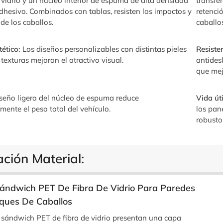
 vidrio y un núcleo interior de espuma de alta densidad
transfe
dhesivo. Combinados con tablas, resisten los impactos y
retenci
de los caballos.
caballo
tético:
Los diseños personalizables con distintas pieles
Resiste
 texturas mejoran el atractivo visual.
antides
que mej
seño ligero del núcleo de espuma reduce
Vida út
amente el peso total del vehículo.
los pan
robusto
ación Material:
ándwich PET De Fibra De Vidrio Para Paredes
ques De Caballos
 sándwich PET de fibra de vidrio presentan una capa