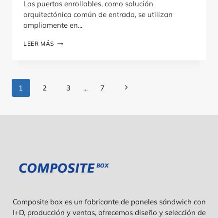
Las puertas enrollables, como solución
arquitectónica común de entrada, se utilizan
ampliamente en...
GUÍA
LEER MÁS
DE
SELECCIÓN
DE
TAMAÑOS
Navegación
DE
Siguiente
1
2
3
...
7
PUERTAS
De
página
ENROLLABLES
COMERCIALES
Página
Composite box es un fabricante de paneles sándwich con
I+D, producción y ventas, ofrecemos diseño y selección de