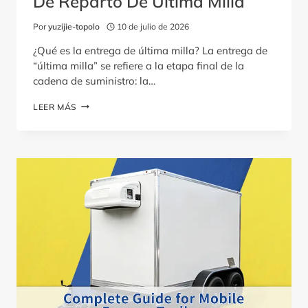
De Reparto De Última Milla
Por
yuzijie-topolo
10 de julio de 2026
¿Qué es la entrega de última milla? La entrega de
“última milla” se refiere a la etapa final de la
cadena de suministro: la…
GUÍA
LEER MÁS
DE
COMPRA
DE
CAMIONES
DE
REPARTO
DE
ÚLTIMA
MILLA