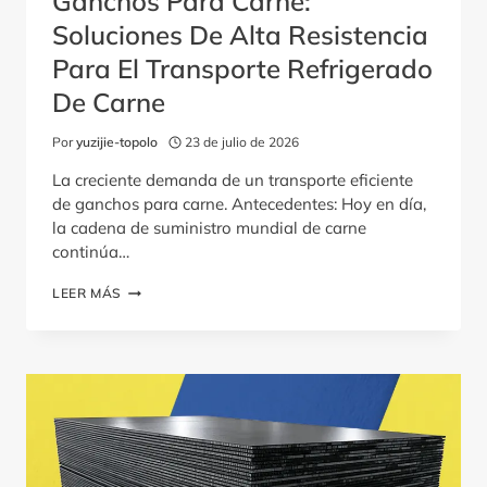
Ganchos Para Carne:
Soluciones De Alta Resistencia
Para El Transporte Refrigerado
De Carne
Por
yuzijie-topolo
23 de julio de 2026
La creciente demanda de un transporte eficiente
de ganchos para carne. Antecedentes: Hoy en día,
la cadena de suministro mundial de carne
continúa…
CARROCERÍAS
LEER MÁS
DE
CAMIÓN
CON
GANCHOS
PARA
CARNE:
SOLUCIONES
DE
ALTA
RESISTENCIA