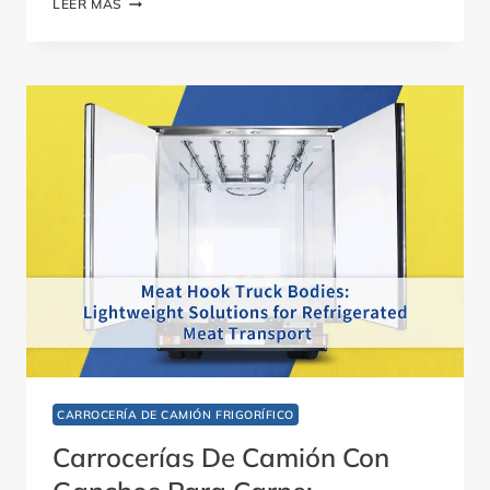
LEER MÁS
DE
PANELES
COMPUESTOS
FRENTE
A
REMOLQUES
DE
ALUMINIO
CARROCERÍA DE CAMIÓN FRIGORÍFICO
Carrocerías De Camión Con