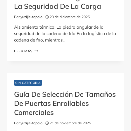
La Seguridad De La Carga
Por
yuzijie-topolo
23 de diciembre de 2025
Aislamiento térmico: La piedra angular de la
seguridad de la cadena de frío En la logística de la
cadena de frío, mientras...
EL
LEER MÁS
IMPACTO
DEL
AISLAMIENTO
DE
LA
CARROCERÍA
SIN CATEGORÍA
REFRIGERADA
EN
Guía De Selección De Tamaños
LA
De Puertas Enrollables
SEGURIDAD
DE
Comerciales
LA
CARGA
Por
yuzijie-topolo
21 de noviembre de 2025