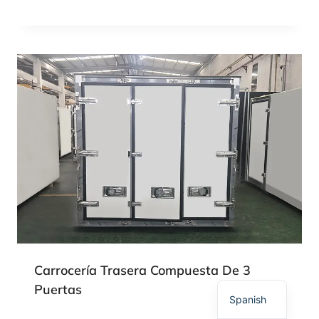
Polish
Russian
Korean
Japanese
German
French
Carrocería Trasera Compuesta De 3
English
Puertas
Spanish