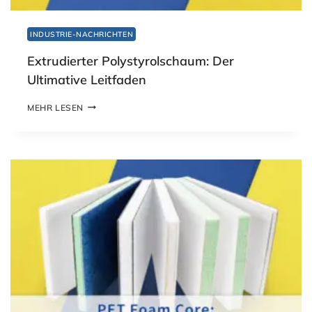
INDUSTRIE-NACHRICHTEN
Extrudierter Polystyrolschaum: Der
Ultimative Leitfaden
E
MEHR LESEN
X
T
R
U
D
I
E
R
T
E
R
P
O
L
Y
S