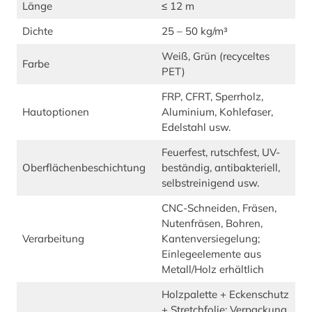
Länge
≤ 12 m
Dichte
25 – 50 kg/m³
Weiß, Grün (recyceltes
Farbe
PET)
FRP, CFRT, Sperrholz,
Hautoptionen
Aluminium, Kohlefaser,
Edelstahl usw.
Feuerfest, rutschfest, UV-
Oberflächenbeschichtung
beständig, antibakteriell,
selbstreinigend usw.
CNC-Schneiden, Fräsen,
Nutenfräsen, Bohren,
Verarbeitung
Kantenversiegelung;
Einlegeelemente aus
Metall/Holz erhältlich
Holzpalette + Eckenschutz
+ Stretchfolie; Verpackung