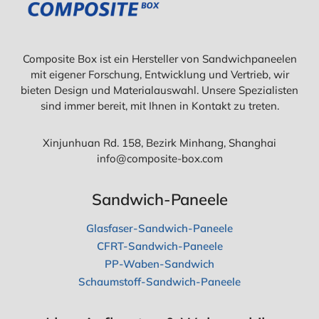
W
D
I
W
S
I
S
C
Composite Box ist ein Hersteller von Sandwichpaneelen
E
H
N
mit eigener Forschung, Entwicklung und Vertrieb, wir
P
M
A
bieten Design und Materialauswahl. Unsere Spezialisten
Ü
N
sind immer bereit, mit Ihnen in Kontakt zu treten.
S
E
S
E
E
L
Xinjunhuan Rd. 158, Bezirk Minhang, Shanghai
N
E
info@composite-box.com
?
D
A
Sandwich-Paneele
S
S
Glasfaser-Sandwich-Paneele
O
L
CFRT-Sandwich-Paneele
L
PP-Waben-Sandwich
T
E
Schaumstoff-Sandwich-Paneele
N
S
I