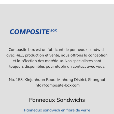
E
O
S
U
T
S
-
S
C
E
E
?
Q
C
U
E
'
Q
U
U
N
Composite box est un fabricant de panneaux sandwich
'
P
I
avec R&D, production et vente, nous offrons la conception
A
L
N
et la sélection des matériaux. Nos spécialistes sont
F
N
toujours disponibles pour établir un contact avec vous.
A
E
U
A
T
U
No. 158, Xinjunhuan Road, Minhang District, Shanghai
S
S
info@composite-box.com
A
A
V
N
O
D
Panneaux Sandwichs
I
W
R
I
Panneaux sandwich en fibre de verre
C