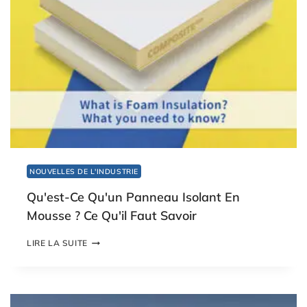
M
T
O
I
U
M
S
E
S
E
P
E
T
:
T
O
U
T
NOUVELLES DE L'INDUSTRIE
C
E
Qu'est-Ce Qu'un Panneau Isolant En
Q
U
Mousse ? Ce Qu'il Faut Savoir
'
I
Q
LIRE LA SUITE
L
U
F
'
A
E
U
S
T
T