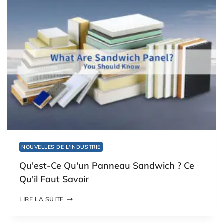
S
-
A
C
V
E
O
Q
I
U
R
'
U
N
P
A
N
N
E
A
U
I
NOUVELLES DE L'INDUSTRIE
S
O
Qu'est-Ce Qu'un Panneau Sandwich ? Ce
L
A
Qu'il Faut Savoir
N
T
Q
LIRE LA SUITE
E
U
N
'
M