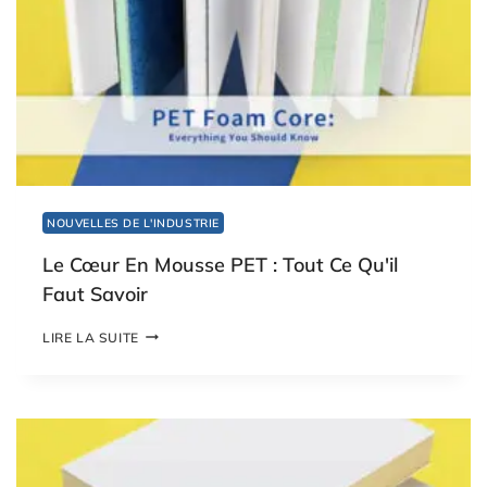
Y
S
T
Y
R
È
N
E
E
X
T
NOUVELLES DE L'INDUSTRIE
R
U
Le Cœur En Mousse PET : Tout Ce Qu'il
D
É
Faut Savoir
:
L
L
LIRE LA SUITE
E
E
G
C
U
Œ
I
U
D
R
E
E
U
N
L