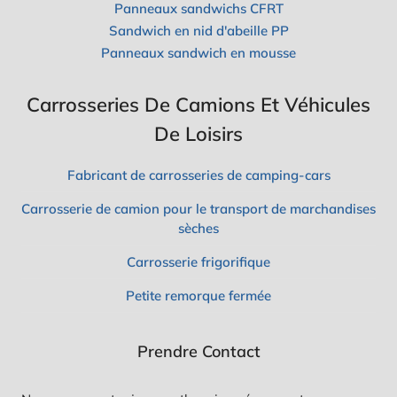
H
Panneaux sandwichs CFRT
?
Sandwich en nid d'abeille PP
C
E
Panneaux sandwich en mousse
Q
U
'
Carrosseries De Camions Et Véhicules
I
De Loisirs
L
F
A
Fabricant de carrosseries de camping-cars
U
T
Carrosserie de camion pour le transport de marchandises
S
A
sèches
V
O
Carrosserie frigorifique
I
R
Petite remorque fermée
Prendre Contact