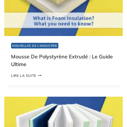
NOUVELLES DE L'INDUSTRIE
Mousse De Polystyrène Extrudé : Le Guide
Ultime
M
LIRE LA SUITE
O
U
S
S
E
D
E
P
O
L