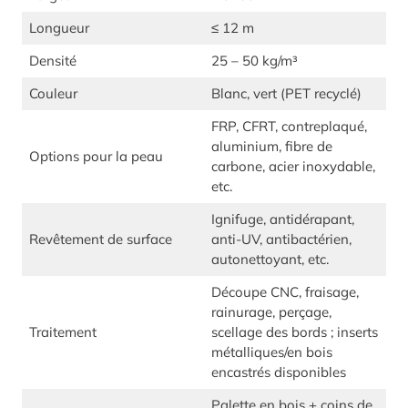
Longueur
≤ 12 m
Densité
25 – 50 kg/m³
Couleur
Blanc, vert (PET recyclé)
FRP, CFRT, contreplaqué,
aluminium, fibre de
Options pour la peau
carbone, acier inoxydable,
etc.
Ignifuge, antidérapant,
Revêtement de surface
anti-UV, antibactérien,
autonettoyant, etc.
Découpe CNC, fraisage,
rainurage, perçage,
Traitement
scellage des bords ; inserts
métalliques/en bois
encastrés disponibles
Palette en bois + coins de