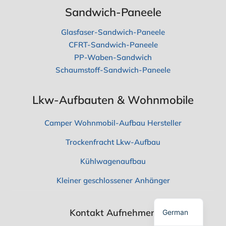
A
Sandwich-Paneele
S
S
Glasfaser-Sandwich-Paneele
O
L
CFRT-Sandwich-Paneele
L
PP-Waben-Sandwich
T
Schaumstoff-Sandwich-Paneele
E
N
S
Spanish
I
Lkw-Aufbauten & Wohnmobile
E
Polish
W
Camper Wohnmobil-Aufbau Hersteller
I
Russian
S
Trockenfracht Lkw-Aufbau
S
Korean
E
N
Kühlwagenaufbau
Japanese
French
Kleiner geschlossener Anhänger
English
Kontakt Aufnehmen
German