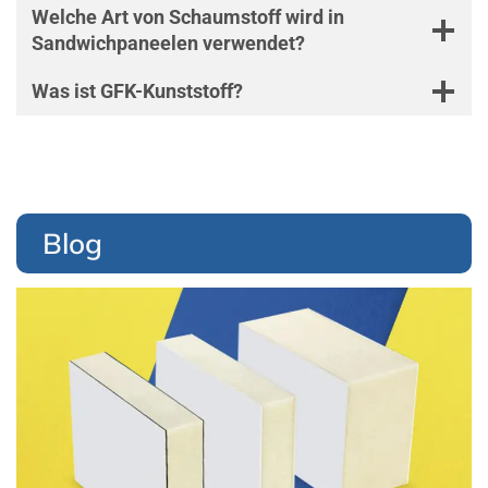
A
Welche Art von Schaumstoff wird in
N
Sandwichpaneelen verwendet?
D
W
I
Was ist GFK-Kunststoff?
C
H
-
P
A
N
E
Blog
E
L
E