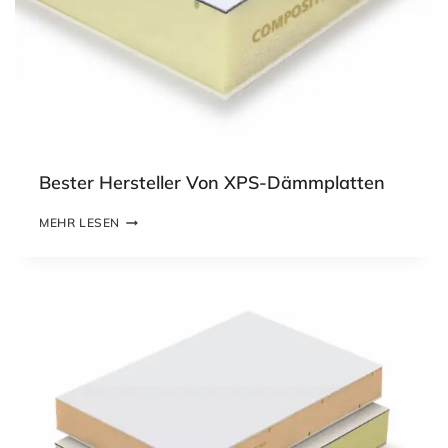
Bester Hersteller Von XPS-Dämmplatten
B
MEHR LESEN
E
S
T
E
R
H
E
R
S
T
E
L