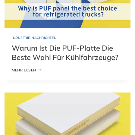
INDUSTRIE-NACHRICHTEN
Warum Ist Die PUF-Platte Die
Beste Wahl Für Kühlfahrzeuge?
W
MEHR LESEN
A
R
U
M
I
S
T
D
I
E
P
U