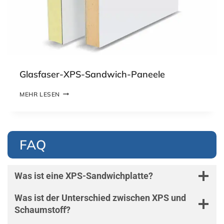
H
-
P
L
A
T
T
E
Glasfaser-XPS-Sandwich-Paneele
N
G
MEHR LESEN
L
A
S
F
A
FAQ
S
E
R
-
Was ist eine XPS-Sandwichplatte?
X
P
Was ist der Unterschied zwischen XPS und
S
Schaumstoff?
-
S