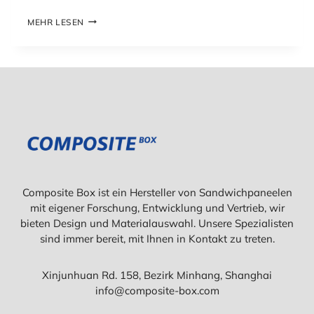
T
T
W
MEHR LESEN
E
A
N
S
?
S
W
I
A
N
S
D
S
S
I
A
E
N
W
D
I
W
S
I
S
C
Composite Box ist ein Hersteller von Sandwichpaneelen
E
H
N
mit eigener Forschung, Entwicklung und Vertrieb, wir
P
M
A
bieten Design und Materialauswahl. Unsere Spezialisten
Ü
N
sind immer bereit, mit Ihnen in Kontakt zu treten.
S
E
S
E
E
L
Xinjunhuan Rd. 158, Bezirk Minhang, Shanghai
N
E
info@composite-box.com
?
D