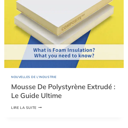
I
L
E
P
A
N
N
E
A
U
P
U
F
E
S
NOUVELLES DE L'INDUSTRIE
T
-
Mousse De Polystyrène Extrudé :
I
Le Guide Ultime
L
L
E
M
LIRE LA SUITE
M
O
E
U
I
S
L
S