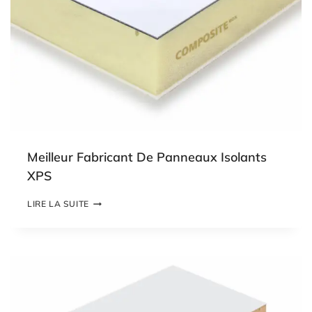
Meilleur Fabricant De Panneaux Isolants
XPS
M
LIRE LA SUITE
E
I
L
L
E
U
R
F