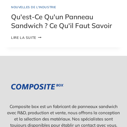
I
NOUVELLES DE L'INDUSTRIE
S
O
Qu'est-Ce Qu'un Panneau
L
Sandwich ? Ce Qu'il Faut Savoir
A
N
T
Q
LIRE LA SUITE
E
U
N
'
M
E
O
S
U
T
S
-
S
C
E
E
?
Q
C
U
E
'
Q
U
U
N
Composite box est un fabricant de panneaux sandwich
'
P
I
avec R&D, production et vente, nous offrons la conception
A
L
N
et la sélection des matériaux. Nos spécialistes sont
F
N
toujours disponibles pour établir un contact avec vous.
A