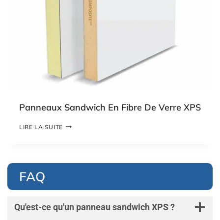
N
S
D
X
W
P
I
S
C
H
X
P
S
C
O
R
Panneaux Sandwich En Fibre De Verre XPS
E
P
LIRE LA SUITE
A
N
N
E
A
FAQ
U
X
S
A
Qu'est-ce qu'un panneau sandwich XPS ?
N