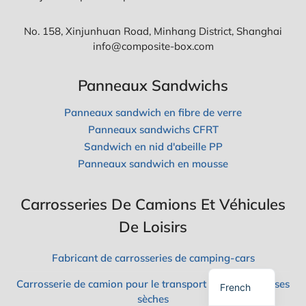
E
U
A
T
U
No. 158, Xinjunhuan Road, Minhang District, Shanghai
S
S
info@composite-box.com
A
A
V
N
O
D
Panneaux Sandwichs
I
W
R
I
Panneaux sandwich en fibre de verre
C
H
Panneaux sandwichs CFRT
Spanish
?
Sandwich en nid d'abeille PP
C
Polish
Panneaux sandwich en mousse
E
Russian
Q
U
Korean
'
Carrosseries De Camions Et Véhicules
I
Japanese
De Loisirs
L
F
German
A
Fabricant de carrosseries de camping-cars
U
English
T
Carrosserie de camion pour le transport de marchandises
S
French
sèches
A