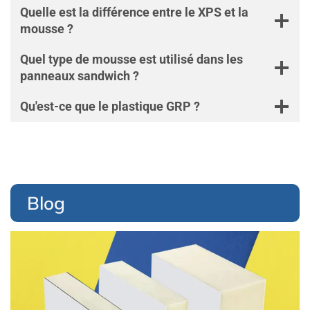
D
Quelle est la différence entre le XPS et la
W
mousse ?
I
C
H
Quel type de mousse est utilisé dans les
E
panneaux sandwich ?
N
F
I
Qu'est-ce que le plastique GRP ?
B
R
E
D
E
V
E
Blog
R
R
E
X
P
S