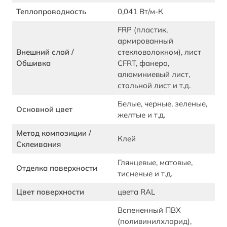
Теплопроводность
0,041 Вт/м-К
FRP (пластик,
армированный
Внешний слой /
стекловолокном), лист
Обшивка
CFRT, фанера,
алюминиевый лист,
стальной лист и т.д.
Белые, черные, зеленые,
Основной цвет
желтые и т.д.
Метод композиции /
Клей
Склеивания
Глянцевые, матовые,
Отделка поверхности
тисненые и т.д.
Цвет поверхности
цвета RAL
Вспененный ПВХ
(поливинилхлорид),