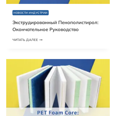
НОВОСТИ ИНДУСТРИИ
Экструдированный Пенополистирол:
Окончательное Руководство
Э
ЧИТАТЬ ДАЛЕЕ
К
С
Т
Р
У
Д
И
Р
О
В
А
Н
Н
Ы
Й
П