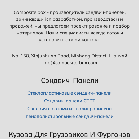
Л
В
А
И
Composite box - производитель сэндвич-панелей,
С
Ч
Т
занимающийся разработкой, производством и
-
А
продажей, мы предлагаем проектирование и подбор
П
?
материалов. Наши специалисты всегда готовы
А
Ч
Н
установить с вами контакт.
Т
Е
О
Л
Н
И
No. 158, Xinjunhuan Road, Minhang District, Шанхай
У
?
info@composite-box.com
Ж
В
Н
Ы
О
Д
Сэндвич-Панели
З
О
Н
Л
А
Стеклопластиковые сэндвич-панели
Ж
Т
Н
Сэндвич-панели CFRT
Ь
Ы
Сэндвич с сотами из полипропилена
З
пенополистирольные сэндвич-панели
Н
А
Т
Кузова Для Грузовиков И Фургонов
Ь