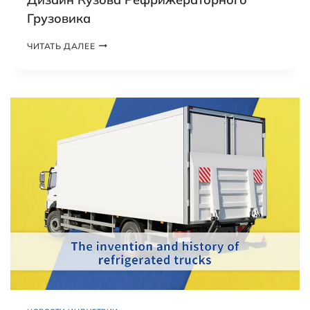
Грузовика
Д
ЧИТАТЬ ДАЛЕЕ
И
З
А
Й
Н
К
У
З
О
В
А
Р
Е
Ф
Р
И
Ж
Е
Р
А
Т