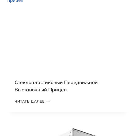
Р
У
З
О
В
Ы
Х
А
В
Т
О
М
О
Б
И
Стеклопластиковый Передвижной
Л
Выставочный Прицеп
Е
Й
С
ЧИТАТЬ ДАЛЕЕ
Д
Т
Л
Е
Я
К
Т
Л
Р
О
А
П
Н