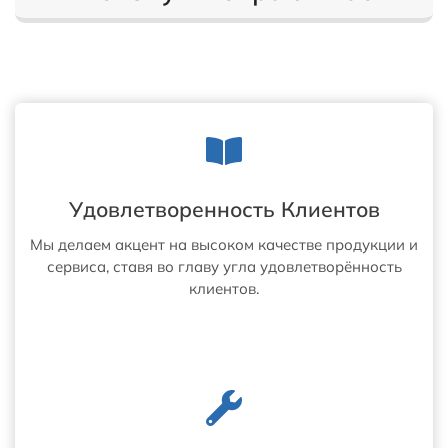
Д
Г
В
Р
Е
У
Р
З
Ь
О
Ю
В
И
К
О
В
4
8
Удовлетворенность Клиентов
Ф
У
Мы делаем акцент на высоком качестве продукции и
Т
сервиса, ставя во главу угла удовлетворённость
О
клиентов.
В