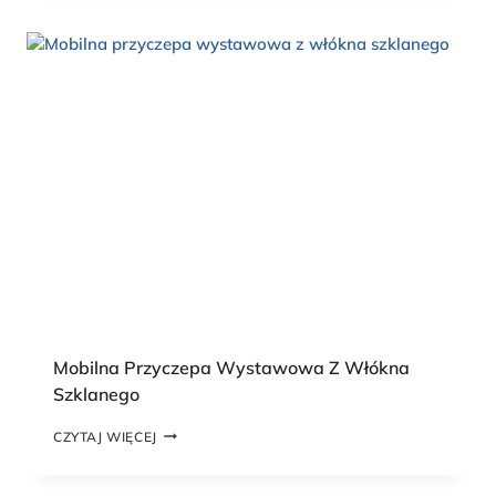
W
O
Z
I
A
S
A
M
O
C
H
O
D
Ó
W
C
I
Ę
Ż
Mobilna Przyczepa Wystawowa Z Włókna
A
Szklanego
R
O
M
CZYTAJ WIĘCEJ
W
O
Y
B
C
I