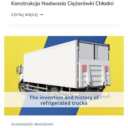
Konstrukcja Nadwozia Ciężarówki Chłodni
K
CZYTAJ WIĘCEJ
O
N
S
T
R
U
K
C
J
A
N
A
D
W
O
Z
I
A
C
I
Ę
WIADOMOŚCI BRANŻOWE
Ż