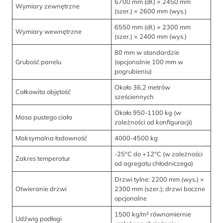
6700 mm (dł.) × 2450 mm
Wymiary zewnętrzne
(szer.) × 2600 mm (wys.)
6550 mm (dł.) × 2300 mm
Wymiary wewnętrzne
(szer.) × 2400 mm (wys.)
80 mm w standardzie
Grubość panelu
(opcjonalnie 100 mm w
pogrubieniu)
Około 36,2 metrów
Całkowita objętość
sześciennych
Około 950-1100 kg (w
Masa pustego ciała
zależności od konfiguracji)
Maksymalna ładowność
4000-4500 kg
-25°C do +12°C (w zależności
Zakres temperatur
od agregatu chłodniczego)
Drzwi tylne: 2200 mm (wys.) ×
Otwieranie drzwi
2300 mm (szer.); drzwi boczne
opcjonalne
1500 kg/m² równomiernie
Udźwig podłogi