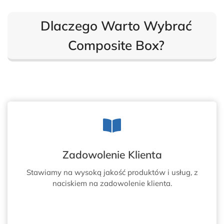
M
I
I
A
Dlaczego Warto Wybrać
D
S
R
K
Z
Composite Box?
R
W
Z
I
Y
A
N
M
I
I
O
B
W
O
E
C
4
Z
8
N
F
Y
T
M
Zadowolenie Klienta
I
Stawiamy na wysoką jakość produktów i usług, z
naciskiem na zadowolenie klienta.