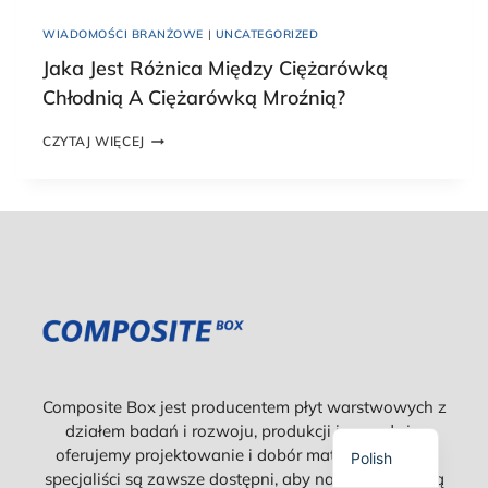
D
N
WIADOMOŚCI BRANŻOWE
|
UNCATEGORIZED
I
E
Jaka Jest Różnica Między Ciężarówką
?
Chłodnią A Ciężarówką Mroźnią?
K
O
J
M
CZYTAJ WIĘCEJ
A
P
K
L
A
E
Spanish
J
T
E
N
Russian
S
Y
T
Korean
P
R
R
Japanese
Ó
Z
Ż
E
German
N
W
I
O
French
C
D
Composite Box jest producentem płyt warstwowych z
A
N
English
działem badań i rozwoju, produkcji i sprzedaży,
M
I
I
oferujemy projektowanie i dobór materiałów. Nasi
K
Polish
Ę
specjaliści są zawsze dostępni, aby nawiązać z Tobą