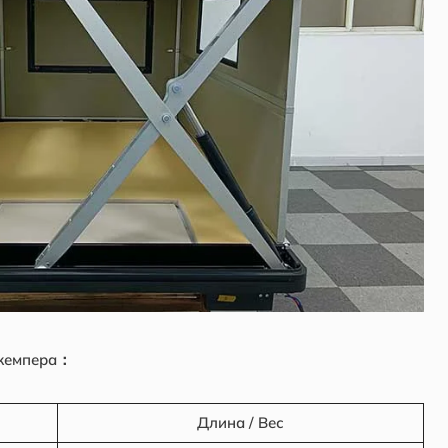
 кемпера：
Длина / Вес