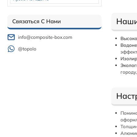
Наши
Связаться С Нами
info@composite-box.com
Высоко
Водоне
@topolo
эффект
Изолир
Эколог
городу,
Наст
Помимо
оформл
Толщин
Алюмин