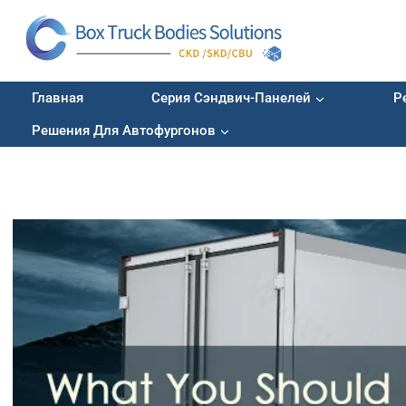
Перейти
к
контенту
Главная
Серия Сэндвич-Панелей
Р
Решения Для Автофургонов