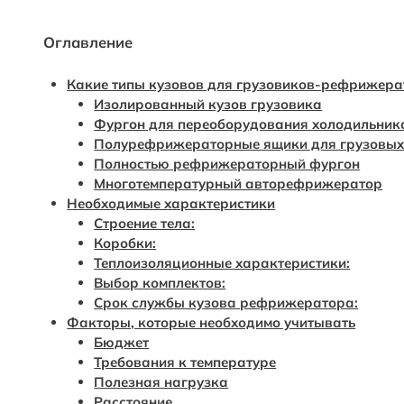
Оглавление
Какие типы кузовов для грузовиков-рефрижера
Изолированный кузов грузовика
Фургон для переоборудования холодильник
Полурефрижераторные ящики для грузовых
Полностью рефрижераторный фургон
Многотемпературный авторефрижератор
Необходимые характеристики
Строение тела:
Коробки:
Теплоизоляционные характеристики:
Выбор комплектов:
Срок службы кузова рефрижератора:
Факторы, которые необходимо учитывать
Бюджет
Требования к температуре
Полезная нагрузка
Расстояние