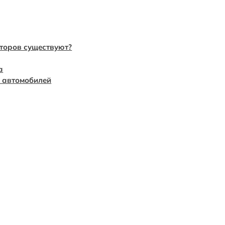
торов существуют?
а
 автомобилей