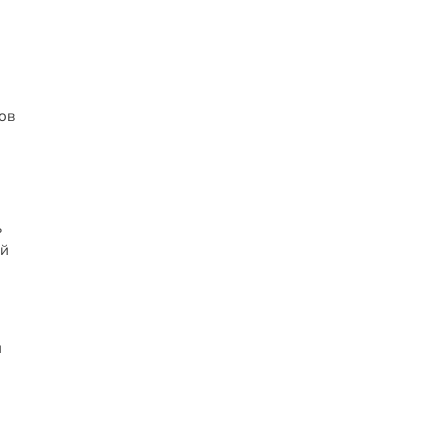
ов
ь
ой
и