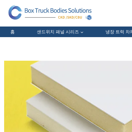
콘
텐
츠
로
건
홈
샌드위치 패널 시리즈
냉장 트럭 차
너
뛰
기