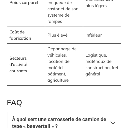
Poids corporel
en queue de
plus légers
castor et de son
système de
rampes
Coût de
Plus élevé
Inférieur
fabrication
Dépannage de
véhicules,
Logistique,
Secteurs
location de
matériaux de
d'activité
matériel,
construction, fret
courants
bâtiment,
général
agriculture
FAQ
À quoi sert une carrosserie de camion de
type « beavertail » ?