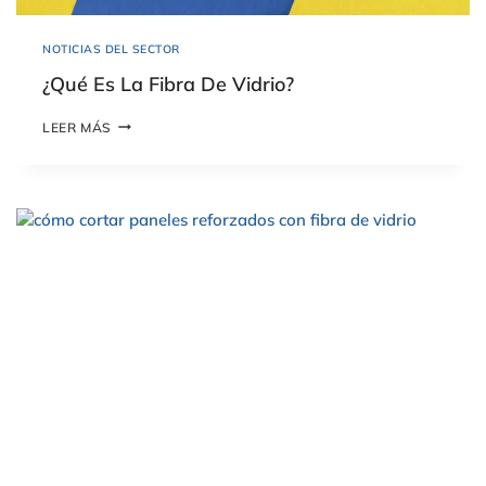
NOTICIAS DEL SECTOR
¿Qué Es La Fibra De Vidrio?
¿
LEER MÁS
Q
U
É
E
S
L
A
F
I
B
R
A
D
E
V
I
D
R