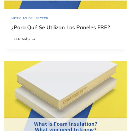
R
P
?
NOTICIAS DEL SECTOR
¿Para Qué Se Utilizan Los Paneles FRP?
¿
LEER MÁS
P
A
R
A
Q
U
É
S
E
U
T
I
L
I
Z
A
N