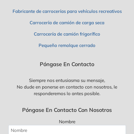
Q
U
Fabricante de carrocerías para vehículos recreativos
E
D
Carrocería de camión de carga seca
E
B
Carrocería de camión frigorífico
E
S
Pequeño remolque cerrado
A
B
E
R
Póngase En Contacto
Siempre nos entusiasma su mensaje,
No dude en ponerse en contacto con nosotros, le
responderemos lo antes posible.
Póngase En Contacto Con Nosotros
Nombre