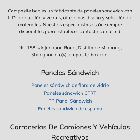
N
E
Composite box es un fabricante de paneles sándwich con
L
I+D, producción y ventas, ofrecemos diseño y selección de
E
S
materiales. Nuestros especialistas están siempre
A
disponibles para establecer contacto con usted.
I
S
L
No. 158, Xinjunhuan Road, Distrito de Minhang,
A
Shanghai info@composite-box.com
N
T
E
Paneles Sándwich
S
D
Paneles sándwich de fibra de vidrio
E
E
Paneles sándwich CFRT
S
PP Panal Sándwich
P
Paneles sándwich de espuma
U
M
A
?
Carrocerías De Camiones Y Vehículos
L
Recreativos
O