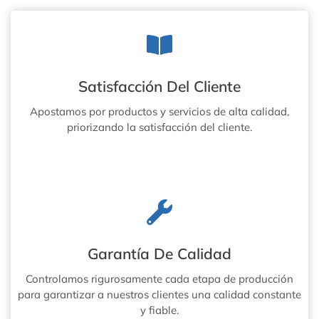
H
R
P
R
E
O
T
C
D
E
E
R
F
Satisfacción Del Cliente
Í
I
A
B
S
Apostamos por productos y servicios de alta calidad,
R
D
priorizando la satisfacción del cliente.
A
E
D
C
E
A
V
M
I
I
D
O
R
N
I
E
O
S
Garantía De Calidad
Controlamos rigurosamente cada etapa de producción
para garantizar a nuestros clientes una calidad constante
y fiable.