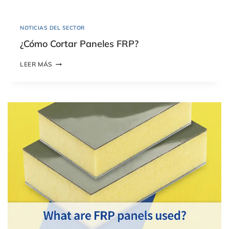
I
O
?
NOTICIAS DEL SECTOR
¿Cómo Cortar Paneles FRP?
¿
LEER MÁS
C
Ó
M
O
C
O
R
T
A
R
P
A
N
E
L
E
S
F