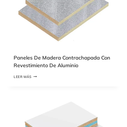
Paneles De Madera Contrachapada Con
Revestimiento De Aluminio
P
LEER MÁS
A
N
E
L
E
S
D
E
M
A