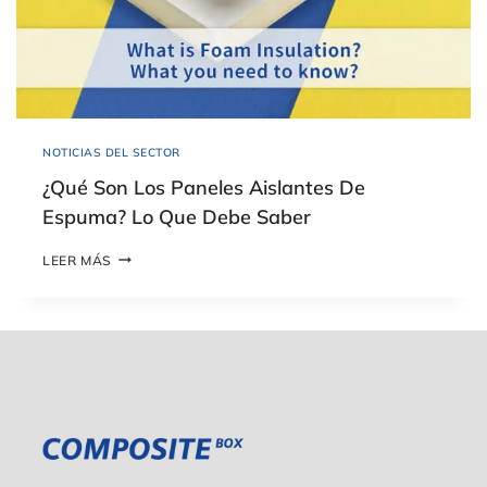
P
T
E
I
T
V
:
A
T
O
D
O
NOTICIAS DEL SECTOR
L
O
¿Qué Son Los Paneles Aislantes De
Q
Espuma? Lo Que Debe Saber
U
E
¿
D
LEER MÁS
Q
E
U
B
É
E
S
S
O
A
N
B
L
E
O
R
S
P
A