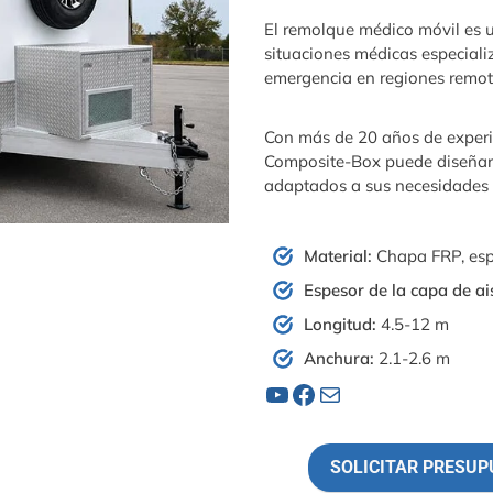
El remolque médico móvil es 
situaciones médicas especiali
emergencia en regiones remota
Con más de 20 años de experi
Composite-Box puede diseñar 
adaptados a sus necesidades e
Material:
Chapa FRP, e
Espesor de la capa de ai
Longitud:
4.5-12 m
Anchura:
2.1-2.6 m
YouTube
Facebook
Correo electrónico
SOLICITAR PRESU