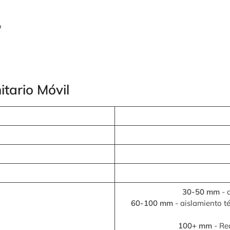
o
tario Móvil
30-50 mm
- 
60-100 mm
- aislamiento t
100+ mm
- Re