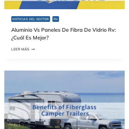
NOTICIAS DEL SECTOR
RV
Aluminio Vs Paneles De Fibra De Vidrio Rv:
¿Cuál Es Mejor?
A
LEER MÁS
L
U
M
I
N
I
O
V
S
P
A
N
E
L
E