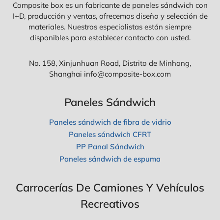
Composite box es un fabricante de paneles sándwich con
S
E
M
I+D, producción y ventas, ofrecemos diseño y selección de
M
E
O
materiales. Nuestros especialistas están siempre
J
L
disponibles para establecer contacto con usted.
O
Q
R
U
?
E
No. 158, Xinjunhuan Road, Distrito de Minhang,
S
Shanghai info@composite-box.com
C
A
M
Paneles Sándwich
P
E
Paneles sándwich de fibra de vidrio
R
D
Paneles sándwich CFRT
E
PP Panal Sándwich
F
I
Paneles sándwich de espuma
B
R
A
Carrocerías De Camiones Y Vehículos
D
Recreativos
E
V
I