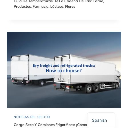
Guía De Temperaturas De La Cadena De Frío: Carne,
Productos, Farmacia, Lácteos, Flores
Polish
Russian
Korean
Japanese
German
French
English
NOTICIAS DEL SECTOR
Spanish
Carga Seca Y Camiones Frigoríficos: ¿cómo Elegir?