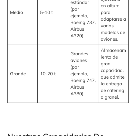
estándar
en altura
(por
Medio
5-10 t
para
ejemplo,
adaptarse a
Boeing 737,
varios
Airbus
modelos de
A320)
aviones.
Almacenam
Grandes
iento de
aviones
gran
(por
capacidad,
Grande
10-20 t
ejemplo,
que admite
Boeing 747,
la entrega
Airbus
de catering
A380)
a granel.