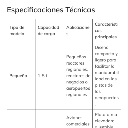
Especificaciones Técnicas
Característi
Tipo de
Capacidad
Aplicacione
cas
modelo
de carga
s
principales
Diseño
compacto y
Pequeños
ligero para
reactores
facilitar la
regionales,
maniobrabil
Pequeño
1-5 t
reactores de
idad en las
negocios o
pistas de
aeropuertos
los
regionales
aeropuertos
.
Plataforma
Aviones
elevadora
comerciales
ajustable