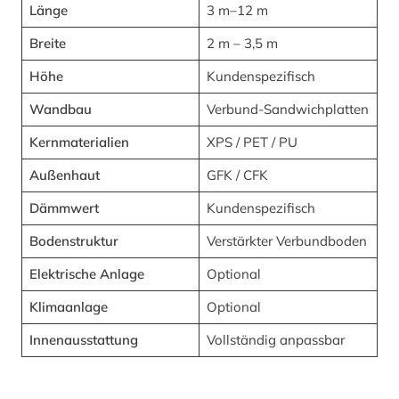
Länge
3 m–12 m
Breite
2 m – 3,5 m
Höhe
Kundenspezifisch
Wandbau
Verbund-Sandwichplatten
Kernmaterialien
XPS / PET / PU
Außenhaut
GFK / CFK
Dämmwert
Kundenspezifisch
Bodenstruktur
Verstärkter Verbundboden
Elektrische Anlage
Optional
Klimaanlage
Optional
Innenausstattung
Vollständig anpassbar