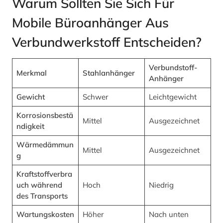
Warum Sollten Sie Sich Für
Mobile Büroanhänger Aus
Verbundwerkstoff Entscheiden?
Verbundstoff-
Merkmal
Stahlanhänger
Anhänger
Gewicht
Schwer
Leichtgewicht
Korrosionsbestä
Mittel
Ausgezeichnet
ndigkeit
Wärmedämmun
Mittel
Ausgezeichnet
g
Kraftstoffverbra
uch während
Hoch
Niedrig
des Transports
Wartungskosten
Höher
Nach unten