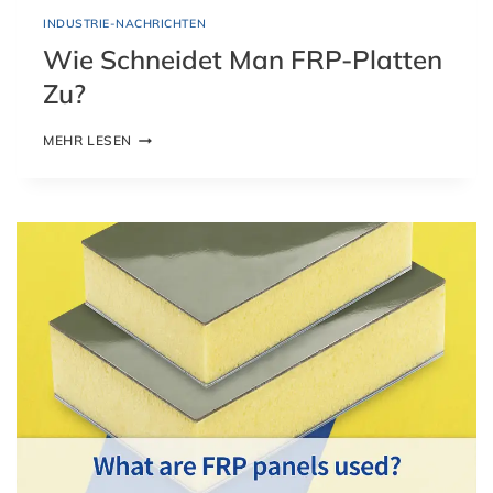
INDUSTRIE-NACHRICHTEN
Wie Schneidet Man FRP-Platten
Zu?
W
MEHR LESEN
I
E
S
C
H
N
E
I
D
E
T
M
A
N
F
R
P
-