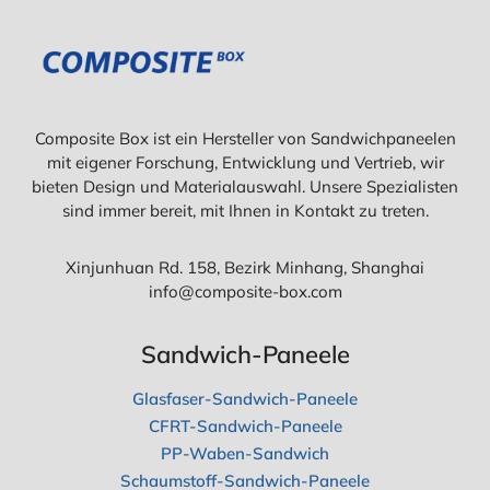
E
S
N
C
S
H
O
A
L
U
L
M
T
S
Composite Box ist ein Hersteller von Sandwichpaneelen
E
T
mit eigener Forschung, Entwicklung und Vertrieb, wir
N
O
F
bieten Design und Materialauswahl. Unsere Spezialisten
F
sind immer bereit, mit Ihnen in Kontakt zu treten.
-
D
Ä
Xinjunhuan Rd. 158, Bezirk Minhang, Shanghai
M
info@composite-box.com
M
P
L
Sandwich-Paneele
A
T
Glasfaser-Sandwich-Paneele
T
E
CFRT-Sandwich-Paneele
N
PP-Waben-Sandwich
?
Schaumstoff-Sandwich-Paneele
W