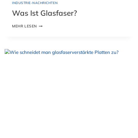
INDUSTRIE-NACHRICHTEN
Was Ist Glasfaser?
W
MEHR LESEN
A
S
I
S
T
G
L
A
S
F
A
S
E
R
?