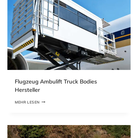
Flugzeug Ambulift Truck Bodies
Hersteller
F
MEHR LESEN
L
U
G
Z
E
U