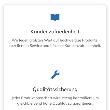
U
M
S
T
O
F
F
Kundenzufriedenheit
P
L
Wir legen größten Wert auf hochwertige Produkte,
A
exzellenten Service und höchste Kundenzufriedenheit.
T
T
E
Qualitätssicherung
Jeder Produktionsschritt wird streng kontrolliert, um
gleichbleibend hohe Qualität zu garantieren.