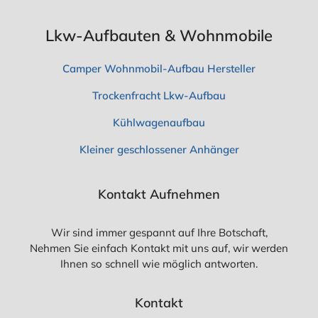
A
S
S
Lkw-Aufbauten & Wohnmobile
I
E
Camper Wohnmobil-Aufbau Hersteller
W
I
Trockenfracht Lkw-Aufbau
S
S
E
Kühlwagenaufbau
N
M
Kleiner geschlossener Anhänger
Ü
S
S
Kontakt Aufnehmen
E
N
Wir sind immer gespannt auf Ihre Botschaft,
Nehmen Sie einfach Kontakt mit uns auf, wir werden
Ihnen so schnell wie möglich antworten.
Kontakt