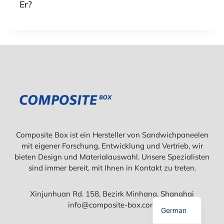
Er?
Spanish
Polish
Russian
Composite Box ist ein Hersteller von Sandwichpaneelen
Korean
mit eigener Forschung, Entwicklung und Vertrieb, wir
bieten Design und Materialauswahl. Unsere Spezialisten
Japanese
sind immer bereit, mit Ihnen in Kontakt zu treten.
French
Xinjunhuan Rd. 158, Bezirk Minhang, Shanghai
English
info@composite-box.com
German