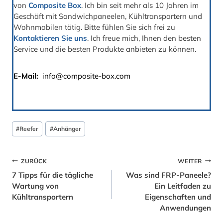
von
Composite Box
. Ich bin seit mehr als 10 Jahren im
Geschäft mit Sandwichpaneelen, Kühltransportern und
Wohnmobilen tätig. Bitte fühlen Sie sich frei zu
Kontaktieren Sie uns
. Ich freue mich, Ihnen den besten
Service und die besten Produkte anbieten zu können.
E-Mail:
info@composite-box.com
Beitrags
#
Reefer
#
Anhänger
Tags:
Beitrags-
ZURÜCK
WEITER
7 Tipps für die tägliche
Was sind FRP-Paneele?
Navigation
Wartung von
Ein Leitfaden zu
Kühltransportern
Eigenschaften und
Anwendungen