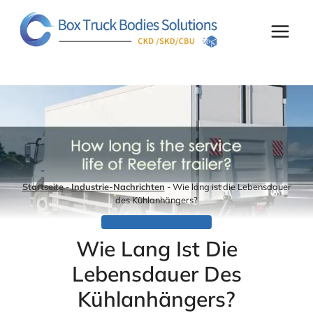
Zum
Inhalt
springen
Startseite
-
Industrie-Nachrichten
-
Wie lang ist die Lebensdauer
des Kühlanhängers?
INDUSTRIE-NACHRICHTEN
Wie Lang Ist Die
Lebensdauer Des
Kühlanhängers?