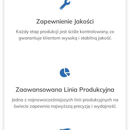
C
L
Z
E
N
T
Y
A
Zapewnienie Jakości
C
M
H
I
Każdy etap produkcji jest ściśle kontrolowany, co
gwarantuje klientom wysoką i stabilną jakość.
Zaawansowana Linia Produkcyjna
Jedna z najnowocześniejszych linii produkcyjnych na
świecie zapewnia najwyższą precyzję i wydajność.