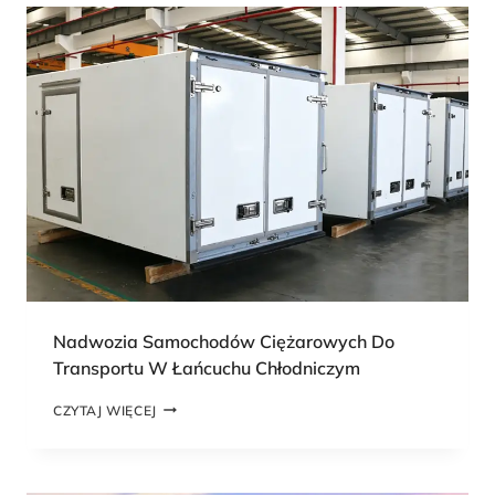
N
I
O
W
E
P
R
Z
Y
C
Z
E
P
Y
W
Y
W
Nadwozia Samochodów Ciężarowych Do
R
Transportu W Łańcuchu Chłodniczym
O
T
N
CZYTAJ WIĘCEJ
K
A
I
D
W
O