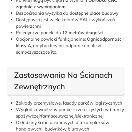
Panele mogą być cięte na wymiar i
Obróbka CNC
zgodnie z wymaganiami
Bezpośrednia wysyłka do
dostępne place budowy
Dostępnych jest wiele kolorów RAL i wykończeń
powierzchni
Pojedyncze panele do
12 metrów długości
Opcjonalne powłoki funkcjonalne:
Ognioodporność
klasy A
, antybakteryjne, odporne na pleśń,
samoczyszczące itp.
Zastosowania Na Ścianach
Zewnętrznych
Zakłady przemysłowe, fasady parków logistycznych
Wygląd zewnętrzny pomieszczeń czystych w branży
spożywczej/farmaceutycznej/elektronicznej
Okładziny ścian osłonowych dla kompleksów
handlowych i budynków biurowych