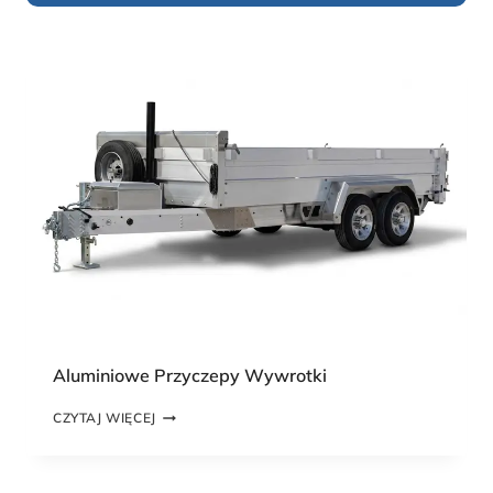
Aluminiowe Przyczepy Wywrotki
A
CZYTAJ WIĘCEJ
L
U
M
I