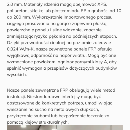
2,0 mm. Materiały rdzenia mogą obejmować XPS,
poliuretan, sklejkę lub plaster miodu PP o grubości od 10
do 200 mm. Wykorzystanie importowanego procesu
ciągłego prasowania na gorąco zapewnia płaską
powierzchnię panelu i silne wiązanie, znacznie
zmniejszając ryzyko pękania na późniejszych etapach.
Dzięki przewodności cieplnej na poziomie zaledwie
0,024 W/m-K, nasze zewnętrzne panele FRP oferują
wyjątkową odporność na napór wiatru. Mogą być one
wzmocnione powłokami ognioodpornymi klasy A, aby
spełnić wymagania przepisów dotyczących budynków
wysokich.
Nasze panele zewnętrzne FRP obsługują wiele metod
instalacji. Niestandardowe interfejsy mogą być
dostosowane do konkretnych potrzeb, umożliwiając
wieszanie na sucho na metalowych słupkach,
przykręcanie śrubami lub bezpośrednie łączenie za
pomocą klejów strukturalnych.