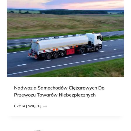
Z
I
A
S
A
M
O
C
H
O
D
Ó
W
C
I
Ę
Ż
Nadwozia Samochodów Ciężarowych Do
A
Przewozu Towarów Niebezpiecznych
R
O
N
CZYTAJ WIĘCEJ
W
A
Y
D
C
W
H
O
D