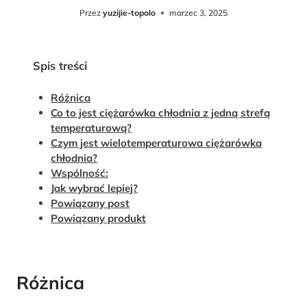
Przez
yuzijie-topolo
marzec 3, 2025
Spis treści
Różnica
Co to jest ciężarówka chłodnia z jedną strefą
temperaturową?
Czym jest wielotemperaturowa ciężarówka
chłodnia?
Wspólność:
Jak wybrać lepiej?
Powiązany post
Powiązany produkt
Różnica