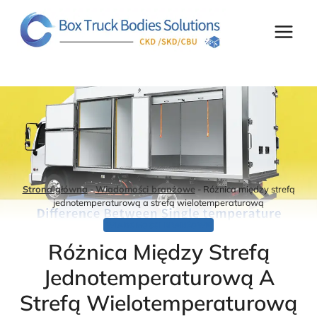
Przejdź
do
treści
Strona główna
-
Wiadomości branżowe
-
Różnica między strefą
jednotemperaturową a strefą wielotemperaturową
WIADOMOŚCI BRANŻOWE
Różnica Między Strefą
Jednotemperaturową A
Strefą Wielotemperaturową