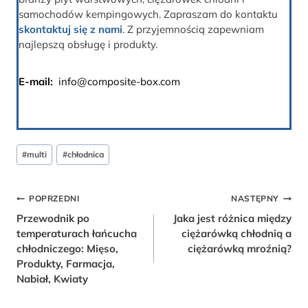
samochodów kempingowych. Zapraszam do kontaktu
skontaktuj się z nami
. Z przyjemnością zapewniam
najlepszą obsługę i produkty.
E-mail:
info@composite-box.com
Tagi
#
multi
#
chłodnica
postów:
Nawigacja
POPRZEDNI
NASTĘPNY
Przewodnik po
Jaka jest różnica między
Wpisu
temperaturach łańcucha
ciężarówką chłodnią a
chłodniczego: Mięso,
ciężarówką mroźnią?
Produkty, Farmacja,
Nabiał, Kwiaty