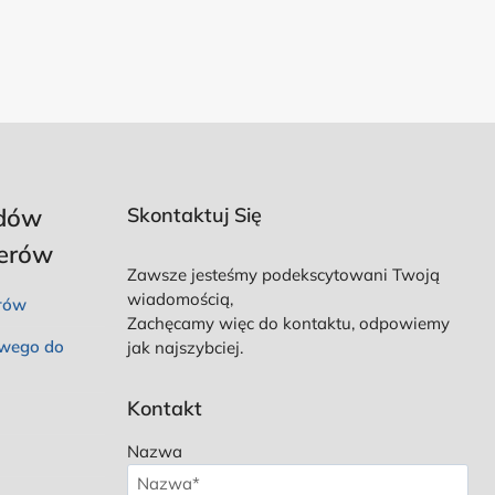
dów
Skontaktuj Się
perów
Zawsze jesteśmy podekscytowani Twoją
wiadomością,
rów
Zachęcamy więc do kontaktu, odpowiemy
owego do
jak najszybciej.
Kontakt
Nazwa