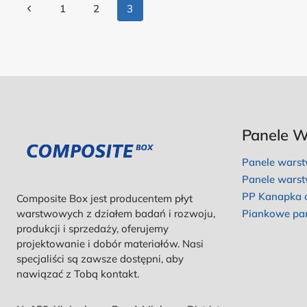
Nawigacja
Poprzednia
1
2
3
Po
strona
Stronie
Panele 
Panele wars
Panele wars
PP Kanapka o
Composite Box jest producentem płyt
warstwowych z działem badań i rozwoju,
Piankowe pa
produkcji i sprzedaży, oferujemy
projektowanie i dobór materiałów. Nasi
specjaliści są zawsze dostępni, aby
nawiązać z Tobą kontakt.