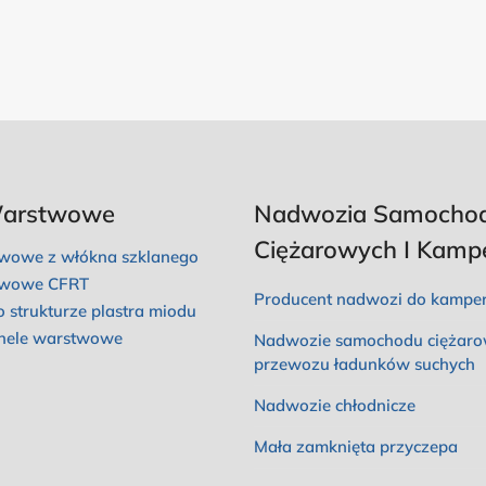
Warstwowe
Nadwozia Samocho
Ciężarowych I Kam
twowe z włókna szklanego
twowe CFRT
Producent nadwozi do kampe
 strukturze plastra miodu
nele warstwowe
Nadwozie samochodu ciężar
przewozu ładunków suchych
Nadwozie chłodnicze
Mała zamknięta przyczepa