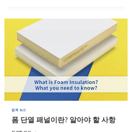
E
T
폼
코
어
:
알
아
야
할
모
든
것
업계 뉴스
폼 단열 패널이란? 알아야 할 사항
폼