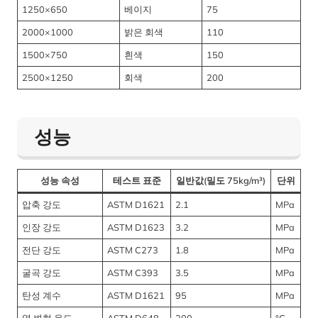
1250×650
베이지
75
2000×1000
밝은 회색
110
1500×750
흰색
150
2500×1250
회색
200
성능
성능 속성
테스트 표준
일반값(밀도 75kg/m³)
단위
압축 강도
ASTM D1621
2.1
MPa
인장 강도
ASTM D1623
3.2
MPa
전단 강도
ASTM C273
1.8
MPa
굴곡 강도
ASTM C393
3.5
MPa
탄성 계수
ASTM D1621
95
MPa