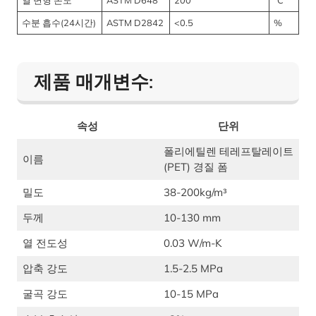
열 변형 온도
ASTM D648
200
°C
수분 흡수(24시간)
ASTM D2842
<0.5
%
제품 매개변수:
속성
단위
폴리에틸렌 테레프탈레이트
이름
(PET) 경질 폼
밀도
38-200kg/m³
두께
10-130 mm
열 전도성
0.03 W/m-K
압축 강도
1.5-2.5 MPa
굴곡 강도
10-15 MPa