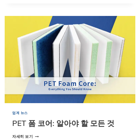
폴
리
스
티
렌
폼
:
궁
극
의
가
이
드
업계 뉴스
PET 폼 코어: 알아야 할 모든 것
P
자세히 보기