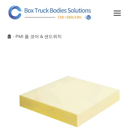
콘
텐
츠
로
건
너
홈
-
PMI 폼 코어 & 샌드위치
뛰
기