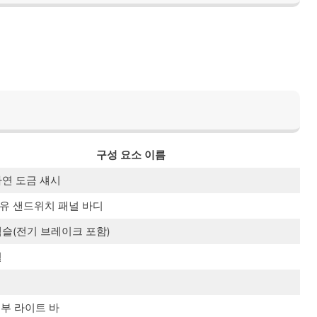
구성 요소 이름
아연 도금 섀시
유 샌드위치 패널 바디
액슬(전기 브레이크 포함)
휠
외부 라이트 바