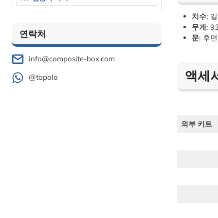
치수:
길
무게:
9
연락처
문:
후면 
info@composite-box.com
액세
@topolo
외부 키트