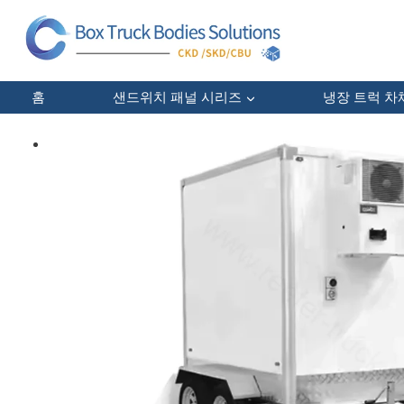
콘
텐
츠
로
건
홈
샌드위치 패널 시리즈
냉장 트럭 차
너
뛰
기