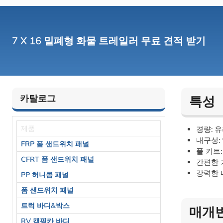
7 X 16 밀폐형 화물 트레일러 무료 견적 받기
카탈로그
특성
제품
경량: 
내구성:
FRP 폼 샌드위치 패널
풀 키트
CFRT 폼 샌드위치 패널
간편한 
강력한 
PP 허니콤 패널
폼 샌드위치 패널
트럭 바디&박스
매개
RV 캠핑카 바디