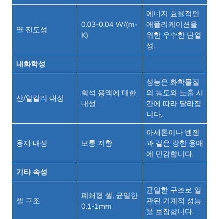
에너지 효율적인
0.03-0.04 W/(m-
애플리케이션을
열 전도성
K)
위한 우수한 단열
성.
내화학성
성능은 화학물질
희석 용액에 대한
의 농도와 노출 시
산/알칼리 내성
내성
간에 따라 달라집
니다.
아세톤이나 벤젠
용제 내성
보통 저항
과 같은 강한 용매
에 민감합니다.
기타 속성
균일한 구조로 일
폐쇄형 셀, 균일한
셀 구조
관된 기계적 성능
0.1-1mm
을 보장합니다.