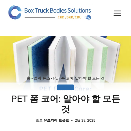
콘
텐
츠
로
건
너
뛰
기
홈
-
업계 뉴스
-
PET 폼 코어: 알아야 할 모든 것
업계 뉴스
PET 폼 코어: 알아야 할 모든
것
으로
유즈지에 토폴로
2월 28, 2025