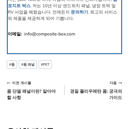
포지트 박스
. 저는 10년 이상 샌드위치 패널, 냉장 트럭 및
RV 사업을 해왔습니다. 언제든지
문의하기
. 최고의 서비스
와 제품을 제공하게 되어 기쁩니다.
이메일:
info@composite-box.com
게
#
폼
#
폼 패널
#
PET
시
물
태
글
이전 게시물
다음
그:
폼 단열 패널이란? 알아야
경질 폴리우레탄 폼: 궁극의
내
할 사항
가이드
비
게