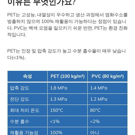
이유는 무엇인가요?
PET는 고성능, 내열성이 우수하고 생산 과정에서 염화수소를
방출하지 않으며 100% 재활용이 가능하다는 장점이 있습니
다. PVC는 백색 오염을 일으키기 쉬운 반면, PET는 환경 친화
적입니다.
PET는 인장 및 압축 강도가 높고 수분 흡수율이 매우 낮습니
다(<1%).
속성
PET (100 kg/m³)
PVC (80 kg/m³)
압축 강도
1.8 MPa
1.4 MPa
전단 강도
1.3 MPa
1.2 MPa
최대 처리 온도
150°C
80°C
수분 흡수
<1%
<2%
재활용 가능성
100%
아니