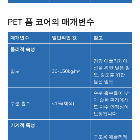
PET 폼 코어의 매개변수
매개변수
일반적인 값
참고
물리적 속성
경량 애플리케이
션을 위한 낮은 밀
밀도
30-150kg/m³
도, 강도를 위한
높은 밀도.
수분 흡수율이 낮
아 습한 환경에서
수분 흡수
<1%(체적)
도 치수 안정성이
보장됩니다.
기계적 특성
구조용 애플리케