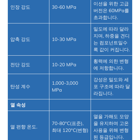
이션을 위한 고급
인장 강도
30-60 MPa
버전은 60MPa를
초과합니다.
밀도에 따라 달라
지며, 하중을 견디
압축 강도
10-30 MPa
는 컴포넌트일수
록 값이 커집니다.
횡력에 의한 변형
전단 강도
10-20 MPa
에 저항합니다.
강성은 밀도와 세
1,000-3,000
탄성 계수
포 구조에 따라 달
MPa
라집니다.
열 속성
열을 가해도 모양
70-80°C(표준),
을 유지하며 고온
열 편향 온도.
최대 120°C(변형)
사용을 위해 변형
된 등급입니다.