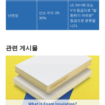
UL 94 HB 또는
V-0 등급으로 "발
산소 지수 26-
난연성
화하기 어려운"
30%
등급으로 분류됩
니다.
관련 게시물