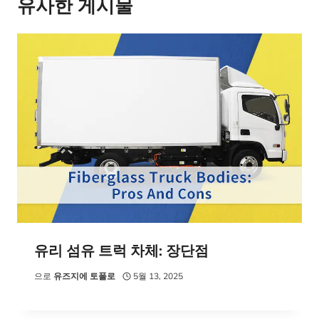
이
유사한 게시물
션
유리 섬유 트럭 차체: 장단점
으로
유즈지에 토폴로
5월 13, 2025