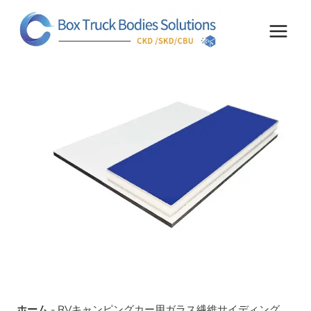
コ
ン
テ
ン
ツ
へ
ス
キ
ッ
プ
ホーム
-
RVキャンピングカー用ガラス繊維サイディング