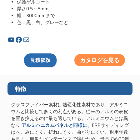
保護ゲルコート
厚さ0.5～5mm
幅：3000mmまで
色：黒、白、グレーなど
YouTube
フェイスブック
メール
カタログを見る
見積依頼
特徴
グラスファイバー素材は熱硬化性素材であり、アルミニ
ウムと比較して多くの利点がある。従来のアルミの表皮
を置き換えるのに最も適している。アルミニウムとは異
なり
アルミハニカムパネルと同様に、
FRPサイディング
はへこみにくく、折れにくく、曲がりにくい。耐用年数
も長く、簡単なメンテナンスで済むため、最長で約30年