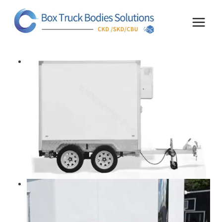
コ
ン
テ
ン
ツ
へ
ス
キ
ッ
プ