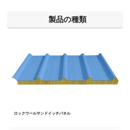
ル
と
は
製品の種類
？
知
っ
て
お
く
べ
き
こ
と
ロックウールサンドイッチパネル