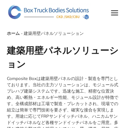
コ
ン
テ
ン
ツ
ホーム
-
建築用壁パネルソリューション
へ
ス
キ
建築用壁パネルソリューシ
ッ
プ
ョン
Composite Boxは建築用壁パネルの設計・製造を専門とし
ております。当社の主力ソリューションは、モジュール式
プレハブ建築システムです。迅速な施工、精密な位置決
め、高い断熱・エネルギー性能、モジュール設計が特徴で
す。全構成部材は工場で製造・プレカットされ、現場での
組立は簡単で専門技術を要さず、確実な接合を実現しま
す。用途に応じてFRPサンドイッチパネル、ハニカムサン
ドイッチパネルなど各種サンドイッチパネルをご用意。多