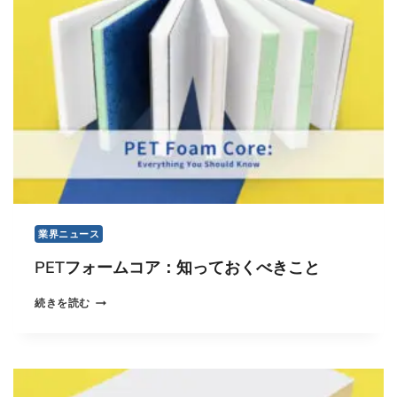
フ
ォ
ー
ム
究
極
の
ガ
イ
ド
業界ニュース
PETフォームコア：知っておくべきこと
P
続きを読む
E
T
フ
ォ
ー
ム