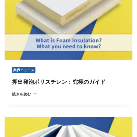
業界ニュース
押出発泡ポリスチレン：究極のガイド
押
続きを読む
出
発
泡
ポ
リ
ス
チ
レ