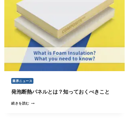
コ
ア
：
知
っ
て
お
く
べ
き
こ
と
業界ニュース
発泡断熱パネルとは？知っておくべきこと
発
続きを読む
泡
断
熱
パ
ネ