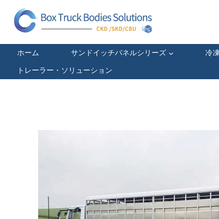
コ
ン
テ
ン
ツ
ホーム
サンドイッチパネルシリーズ
冷
へ
ス
トレーラー・ソリューション
キ
ッ
プ