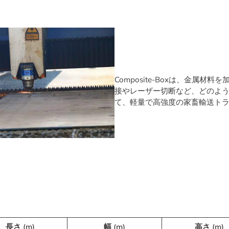
Composite-Boxは、金
接やレーザー切断など、どのよ
て、軽量で高強度の家畜輸送トラ
長さ (m)
幅 (m)
高さ (m)