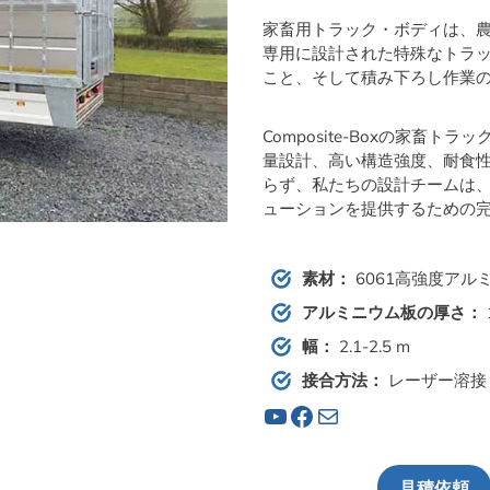
家畜用トラック・ボディは、
専用に設計された特殊なトラ
こと、そして積み下ろし作業の
Composite-Boxの家畜
量設計、高い構造強度、耐食
らず、私たちの設計チームは
ューションを提供するための完
素材：
6061高強度アル
アルミニウム板の厚さ：
幅：
2.1-2.5 m
接合方法：
レーザー溶接
YouTube
フェイスブック
メール
見積依頼