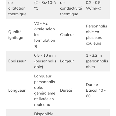
de
(2 - 8)×10-⁶/
de
0,2 - 0,5
dilatation
℃
conductivité
W/(m-K)
thermique
thermique
V0 - V2
Personnalis
(varie selon
Qualité
able en
les
Couleur
ignifuge
plusieurs
formulation
couleurs
s)
0,5 - 10 mm
1 - 3,2 m
Épaisseur
(personnalis
Largeur
(personnalis
able)
able)
Longueur
personnalis
Dureté
able,
Longueur
Dureté
Barcol 40 -
généraleme
60
nt livrée en
rouleaux
Disponible