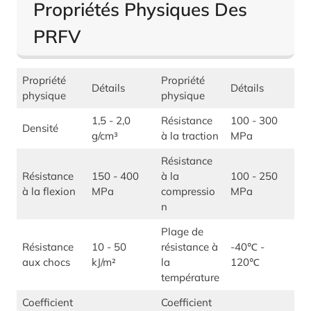
Propriétés Physiques Des
PRFV
Propriété
Propriété
Détails
Détails
physique
physique
1,5 - 2,0
Résistance
100 - 300
Densité
g/cm³
à la traction
MPa
Résistance
Résistance
150 - 400
à la
100 - 250
à la flexion
MPa
compressio
MPa
n
Plage de
Résistance
10 - 50
résistance à
-40℃ -
aux chocs
kJ/m²
la
120℃
température
Coefficient
Coefficient