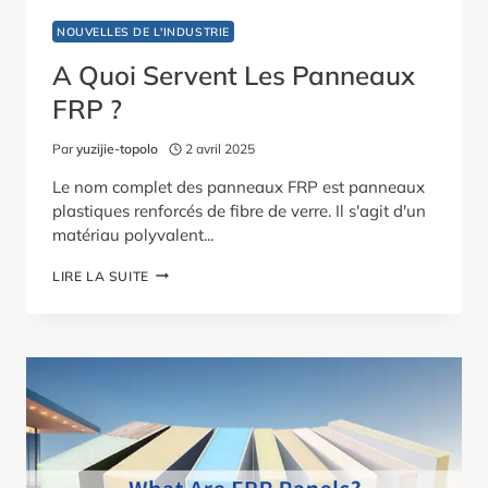
NOUVELLES DE L'INDUSTRIE
A Quoi Servent Les Panneaux
FRP ?
Par
yuzijie-topolo
2 avril 2025
Le nom complet des panneaux FRP est panneaux
plastiques renforcés de fibre de verre. Il s'agit d'un
matériau polyvalent...
A
LIRE LA SUITE
QUOI
SERVENT
LES
PANNEAUX
FRP
?