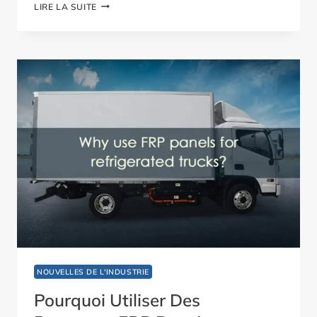
QU'EST-
LIRE LA SUITE
CE
QU'UN
PANNEAU
FRP
?
GUIDE
DES
CARACTÉRISTIQUES
ET
DES
APPLICATIONS
NOUVELLES DE L'INDUSTRIE
Pourquoi Utiliser Des