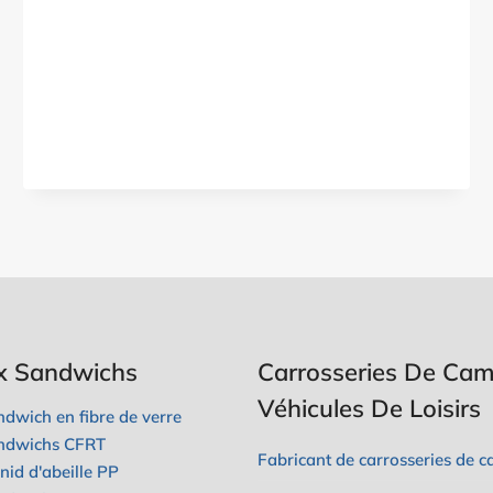
SANDWICHS
EN
FIBRE
DE
VERRE
PET
POUR
CARROSSERIES
DE
CAMIONS
x Sandwichs
Carrosseries De Cam
Véhicules De Loisirs
dwich en fibre de verre
ndwichs CFRT
Fabricant de carrosseries de 
id d'abeille PP