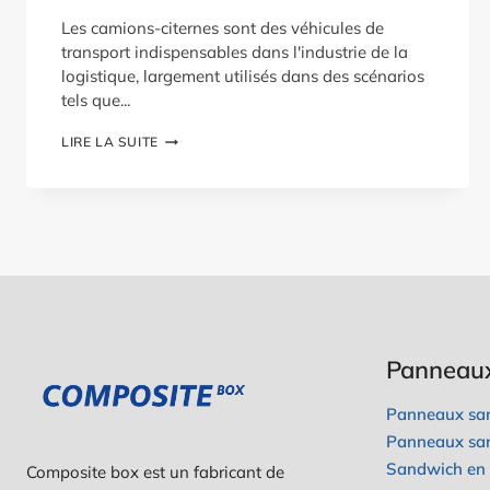
Les camions-citernes sont des véhicules de
transport indispensables dans l'industrie de la
logistique, largement utilisés dans des scénarios
tels que...
GUIDE
LIRE LA SUITE
DES
DIMENSIONS
DES
CAMIONS-
CITERNES
:
TROUVER
LE
BON
CAMION
Panneau
Panneaux san
Panneaux sa
Sandwich en n
Composite box est un fabricant de