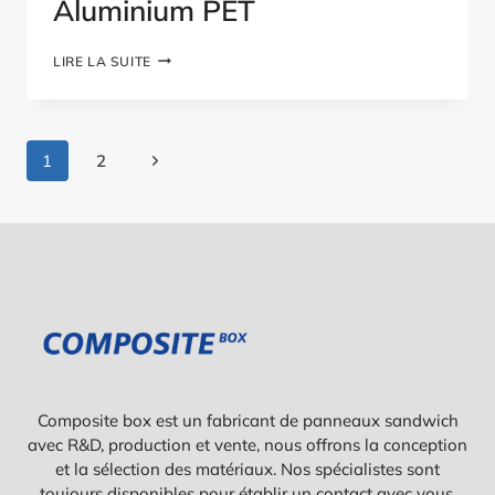
Aluminium PET
PANNEAU
LIRE LA SUITE
SANDWICH
EN
ALUMINIUM
PET
Navigation
Page
1
2
Dans
suivante
Les
Pages
Composite box est un fabricant de panneaux sandwich
avec R&D, production et vente, nous offrons la conception
et la sélection des matériaux. Nos spécialistes sont
toujours disponibles pour établir un contact avec vous.