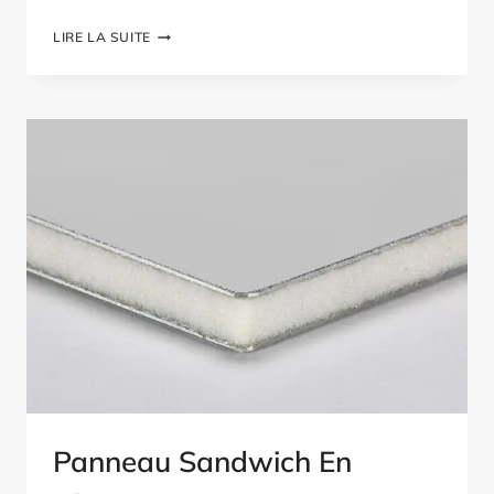
PANNEAUX
LIRE LA SUITE
SANDWICHS
EN
FIBRE
DE
VERRE
PET
POUR
CARROSSERIES
DE
CAMIONS
Panneau Sandwich En