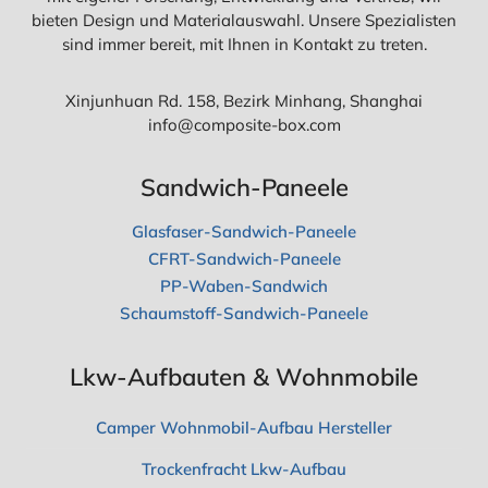
I
T
bieten Design und Materialauswahl. Unsere Spezialisten
T
E
sind immer bereit, mit Ihnen in Kontakt zu treten.
F
N
A
W
D
A
Xinjunhuan Rd. 158, Bezirk Minhang, Shanghai
E
G
N
info@composite-box.com
E
F
N
Ü
?
R
Sandwich-Paneele
B
O
Glasfaser-Sandwich-Paneele
X
CFRT-Sandwich-Paneele
T
R
PP-Waben-Sandwich
U
Schaumstoff-Sandwich-Paneele
C
K
R
Lkw-Aufbauten & Wohnmobile
O
L
L
Camper Wohnmobil-Aufbau Hersteller
-
U
Trockenfracht Lkw-Aufbau
P