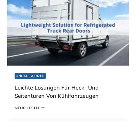
UNCATEGORIZED
Leichte Lösungen Für Heck- Und
Seitentüren Von Kühlfahrzeugen
L
MEHR LESEN
E
I
C
H
T