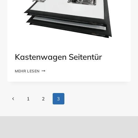
Kastenwagen Seitentür
KASTENWAGEN
MEHR LESEN
SEITENTÜR
Seitennavigation
Vorherige
1
2
3
Seite