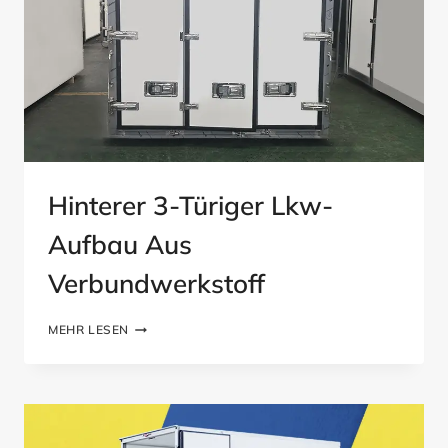
Hinterer 3-Türiger Lkw-
Aufbau Aus
Verbundwerkstoff
HINTERER
MEHR LESEN
3-
TÜRIGER
LKW-
AUFBAU
AUS
VERBUNDWERKSTOFF