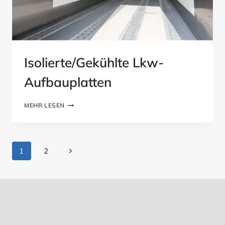
Isolierte/gekühlte Lkw-
Aufbauplatten
ISOLIERTE/GEKÜHLTE
MEHR LESEN
LKW-
AUFBAUPLATTEN
Seitennavigation
Nächste
1
2
Seite