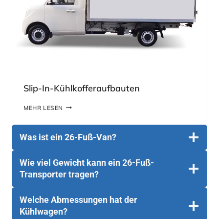
Ü
H
L
W
A
G
E
N
A
U
Slip-In-Kühlkofferaufbauten
F
B
S
MEHR LESEN
A
L
U
I
1
P
Was ist ein 26-Fuß-Van?
2
-
T
I
O
N
Wie viel Gewicht kann ein 26-Fuß-
N
-
Transporter tragen?
N
K
E
Ü
N
H
Welche Abmessungen hat der
L
Kühlwagen?
K