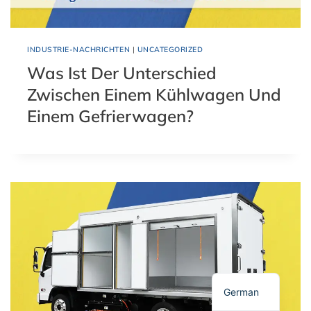
INDUSTRIE-NACHRICHTEN
|
UNCATEGORIZED
Was Ist Der Unterschied
Zwischen Einem Kühlwagen Und
Einem Gefrierwagen?
Spanish
Polish
Russian
Korean
Japanese
French
English
German