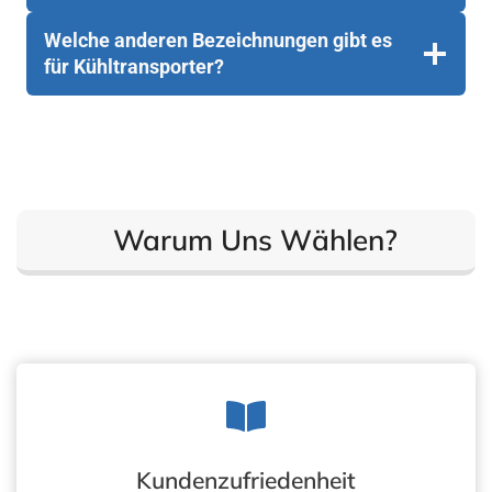
O
F
Welche anderen Bezeichnungen gibt es
F
E
für Kühltransporter?
R
A
U
F
B
A
U
T
Warum Uns Wählen?
E
N
Kundenzufriedenheit