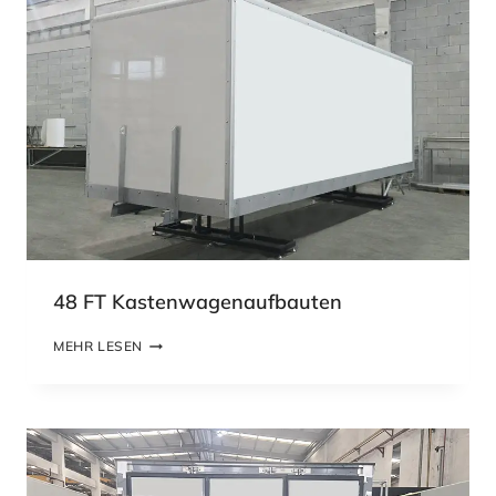
48 FT Kastenwagenaufbauten
4
MEHR LESEN
8
F
T
K
A
S
T